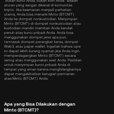
"Bukan kunci Anda, bukan koin Anda" adalah
aturan yang sangat dikenal di komunitas
kripto. Jika keamanan menjadi perhatian
utama, Anda bisa menarik Minto (BTCMT)
Anda ke dompet nonkustodian. Menyimpan
Minto (BTCMT) di dompet nonkustodian atau
kustodian mandiri memberi Anda kendali
penuh atas kunci pribadi Anda. Anda bisa
menggunakan dompet jenis apa pun,
termasuk dompet perangkat keras, dompet
Web3, atau paper wallet. Ingatlah bahwa opsi
ini dapat lebih kurang nyaman jika Anda ingin
memperdagangkan Minto (BTCMT) secara
sering atau menggunakan aset Anda. Pastikan
untuk menyimpan kunci pribadi Anda di
tempat yang aman karena menghilangkannya
dapat mengakibatkan kerugian permanen
atas Minto (BTCMT) Anda.
Apa yang Bisa Dilakukan dengan
Minto (BTCMT)?