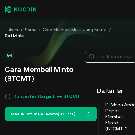
Halaman Utama
/
Cara Membeli Mata Uang Kripto
/
Beli Minto
Cari koin lainnya
Cara Membeli Minto
(BTCMT)
Daftar Isi
Konverter Harga Live BTCMT
Di Mana And
Dapat
Masuk untuk Beli Minto(BTCMT)
Membeli
Minto
(BTCMT)?