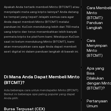
Apakah Anda tertarik membeli Minto (BTCMT) atau
Cara Membeli
menjelajahi mata uang kripto lainnya? Anda datang
Minto
ke tempat yang tepat! Jelajahi semua cara agar
(BTCMT):
Anda dapat membeli Minto (BTCMT) melalui
Panduan
panduan ini. KuCoin mendukung lebih dari 700 mata
Langkah
uang kripto dan terus menambahkan lebih banyak
permata kripto ke platform kami. Meskipun KuCoin
Cara
saat ini belum mendukung Minto (BTCMT), kami
Menyimpan
akan menunjukkan cara agar Anda dapat membeli
Minto
aset digital ini dalam panduan langkah di bawah ini.
(BTCMT)
Apa yang
Bisa
Di Mana Anda Dapat Membeli Minto
Dilakukan
(BTCMT)?
dengan Mint
(BTCMT)?
Ada beberapa cara untuk mendapatkn Minto (BTCMT).
Berikut ini beberapa opsi paling populer yang dapat
Anda pilih:
Pertanyaan
Umum
Bursa Terpusat (CEX)