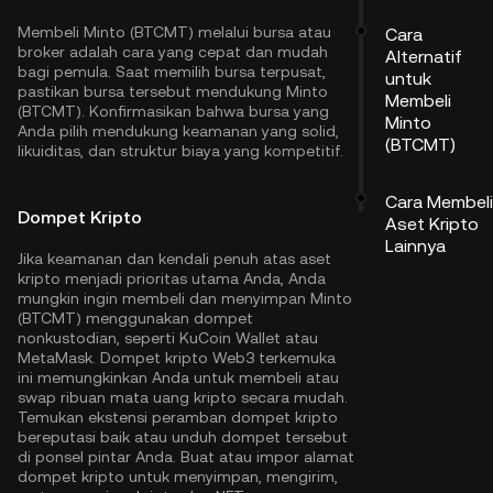
Membeli Minto (BTCMT) melalui bursa atau
Cara
broker adalah cara yang cepat dan mudah
Alternatif
bagi pemula. Saat memilih bursa terpusat,
untuk
pastikan bursa tersebut mendukung Minto
Membeli
(BTCMT). Konfirmasikan bahwa bursa yang
Minto
Anda pilih mendukung keamanan yang solid,
(BTCMT)
likuiditas, dan struktur biaya yang kompetitif.
Cara Membeli
Dompet Kripto
Aset Kripto
Lainnya
Jika keamanan dan kendali penuh atas aset
kripto menjadi prioritas utama Anda, Anda
mungkin ingin membeli dan menyimpan Minto
(BTCMT) menggunakan dompet
nonkustodian, seperti
KuCoin Wallet
atau
MetaMask. Dompet kripto Web3 terkemuka
ini memungkinkan Anda untuk membeli atau
swap ribuan mata uang kripto secara mudah.
Temukan ekstensi peramban dompet kripto
bereputasi baik atau unduh dompet tersebut
di ponsel pintar Anda. Buat atau impor alamat
dompet kripto untuk menyimpan, mengirim,