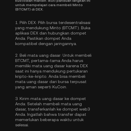
kustodian mandiri. Ikuti panduan langkah ini
untuk mempelajari cara membeli Minto
(BTCMT) di DEX.
1.
Pilih DEX:
Pilih bursa terdesentralisasi
yang mendukung Minto (BTCMT). Buka
aplikasi DEX dan hubungkan dompet
Anda. Pastikan dompet Anda
kompatibel dengan jaringannya.
2.
Beli mata uang dasar:
Untuk membeli
BTCMT, pertama-tama Anda harus
memiliki mata uang dasar karena DEX
saat ini hanya mendukung pertukaran
kripto-ke-kripto. Anda bisa
membeli
mata uang dasar
dari bursa terpusat
yang aman seperti KuCoin.
3.
Kirim mata uang dasar ke dompet
Anda:
Setelah membeli mata uang
dasar, transferkanlah ke dompet web3
Anda. Ingatlah bahwa transfer dapat
memerlukan beberapa waktu untuk
selesai.