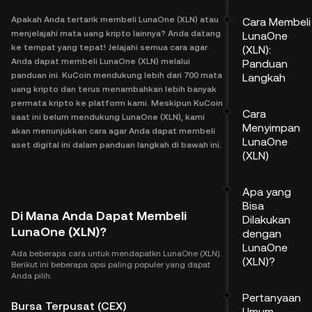
Apakah Anda tertarik membeli LunaOne (XLN) atau
Cara Membeli
menjelajahi mata uang kripto lainnya? Anda datang
LunaOne
ke tempat yang tepat! Jelajahi semua cara agar
(XLN):
Anda dapat membeli LunaOne (XLN) melalui
Panduan
panduan ini. KuCoin mendukung lebih dari 700 mata
Langkah
uang kripto dan terus menambahkan lebih banyak
permata kripto ke platform kami. Meskipun KuCoin
Cara
saat ini belum mendukung LunaOne (XLN), kami
Menyimpan
akan menunjukkan cara agar Anda dapat membeli
LunaOne
aset digital ini dalam panduan langkah di bawah ini.
(XLN)
Apa yang
Bisa
Di Mana Anda Dapat Membeli
Dilakukan
LunaOne (XLN)?
dengan
LunaOne
Ada beberapa cara untuk mendapatkn LunaOne (XLN).
(XLN)?
Berikut ini beberapa opsi paling populer yang dapat
Anda pilih:
Pertanyaan
Bursa Terpusat (CEX)
Umum