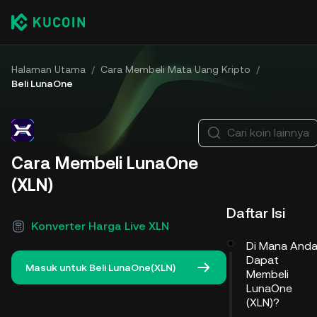
Halaman Utama
/
Cara Membeli Mata Uang Kripto
/
Beli LunaOne
Cari koin lainnya
Cara Membeli LunaOne
(XLN)
Daftar Isi
Konverter Harga Live XLN
Di Mana And
Dapat
Masuk untuk Beli LunaOne(XLN)
Membeli
LunaOne
(XLN)?