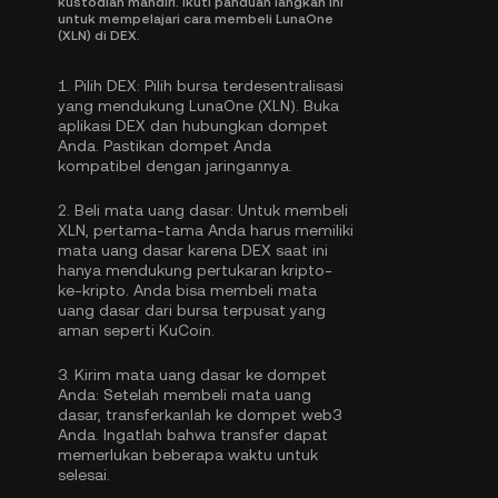
kustodian mandiri. Ikuti panduan langkah ini
untuk mempelajari cara membeli LunaOne
(XLN) di DEX.
1.
Pilih DEX:
Pilih bursa terdesentralisasi
yang mendukung LunaOne (XLN). Buka
aplikasi DEX dan hubungkan dompet
Anda. Pastikan dompet Anda
kompatibel dengan jaringannya.
2.
Beli mata uang dasar:
Untuk membeli
XLN, pertama-tama Anda harus memiliki
mata uang dasar karena DEX saat ini
hanya mendukung pertukaran kripto-
ke-kripto. Anda bisa
membeli mata
uang dasar
dari bursa terpusat yang
aman seperti KuCoin.
3.
Kirim mata uang dasar ke dompet
Anda:
Setelah membeli mata uang
dasar, transferkanlah ke dompet web3
Anda. Ingatlah bahwa transfer dapat
memerlukan beberapa waktu untuk
selesai.