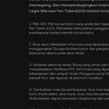
memegang, dan memperdagangkan kripto. 
Legia Warsaw Fan Token(LEG) melalui burs
1.
Pilih CEX:
Pilih bursa kripto yang andal dan t
Fan Token (LEG). Perhatikan kemudahan pengguna
pembayaran ketika memilih bursa kripto.
2.
Buat akun:
Masukkan informasi yang diperlukan
menggunakan Google Authenticator
dan pengatu
keamanan ekstra pada akun Anda.
3.
Verifikasi identitas Anda:
Bursa yang aman dan b
menyelesaikan
Verifikasi KYC
. Informasi yang dip
kebangsaan dan wilayah Anda. Pengguna yang lulu
banyak fitur dan layanan di platform tersebut.
4.
Tambahkan metode pembayaran:
Ikuti instru
kartu kredit/debit, akun bank, atau metode pemb
Anda berikan dapat bervariasi tergantung dari 