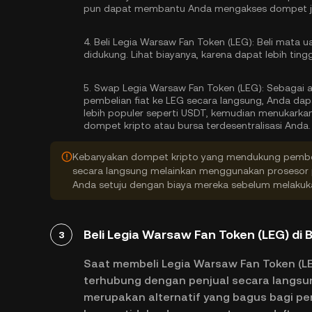
pun dapat membantu Anda mengakses dompet jik
4.
Beli Legia Warsaw Fan Token (LEG):
Beli mata 
didukung. Lihat biayanya, karena dapat lebih ting
5.
Swap Legia Warsaw Fan Token (LEG):
Sebagai a
pembelian fiat ke LEG secara langsung, Anda dap
lebih populer seperti USDT, kemudian menukarka
dompet kripto atau bursa terdesentralisasi Anda.
Kebanyakan dompet kripto yang mendukung pembel
secara langsung melainkan menggunakan prosesor p
Anda setuju dengan biaya mereka sebelum melaku
Beli Legia Warsaw Fan Token (LEG) di 
3
Saat membeli Legia Warsaw Fan Token (LEG
terhubung dengan penjual secara langsun
merupakan alternatif yang bagus bagi pe