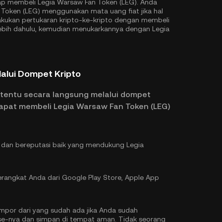
iap membeli Legia Warsaw Fan Token (LEG). Anda
oken (LEG) menggunakan mata uang fiat jika hal
lakukan pertukaran kripto-ke-kripto dengan membeli
ebih dahulu, kemudian menukarkannya dengan Legia
lalui Dompet Kripto
rtentu secara langsung melalui dompet
dapat membeli Legia Warsaw Fan Token (LEG)
l dan bereputasi baik yang mendukung Legia
rangkat Anda dari Google Play Store, Apple App
por dari yang sudah ada jika Anda sudah
ase-nya dan simpan di tempat aman. Tidak seorang