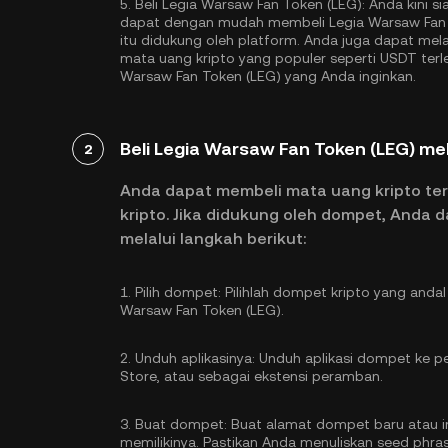
5.
Beli Legia Warsaw Fan Token (LEG):
Anda kini s
dapat dengan mudah membeli Legia Warsaw Fan T
itu didukung oleh platform. Anda juga dapat me
mata uang kripto yang populer seperti
USDT
terl
Warsaw Fan Token (LEG) yang Anda inginkan.
Beli Legia Warsaw Fan Token (LEG) me
2
Anda dapat membeli mata uang kripto te
kripto. Jika didukung oleh dompet, Anda 
melalui langkah berikut:
1.
Pilih dompet:
Pilihlah dompet kripto yang anda
Warsaw Fan Token (LEG).
2.
Unduh aplikasinya:
Unduh aplikasi dompet ke pe
Store, atau sebagai ekstensi peramban.
3.
Buat dompet:
Buat alamat dompet baru atau im
memilikinya. Pastikan Anda menuliskan seed phr