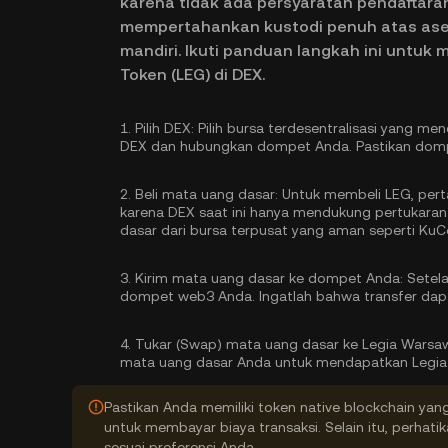
karena tidak ada persyaratan pendaftaran 
mempertahankan kustodi penuh atas aset
mandiri. Ikuti panduan langkah ini untuk
Token (LEG) di DEX.
1.
Pilih DEX:
Pilih bursa terdesentralisasi yang me
DEX dan hubungkan dompet Anda. Pastikan domp
2.
Beli mata uang dasar:
Untuk membeli LEG, pert
karena DEX saat ini hanya mendukung pertukaran 
dasar
dari bursa terpusat yang aman seperti KuC
3.
Kirim mata uang dasar ke dompet Anda:
Setela
dompet web3 Anda. Ingatlah bahwa transfer dap
4.
Tukar (Swap) mata uang dasar ke Legia Warsaw
mata uang dasar Anda untuk mendapatkan Legia 
Pastikan Anda memiliki token native blockchain yan
untuk membayar biaya transaksi. Selain itu, perhati
sesuai preferensi Anda.