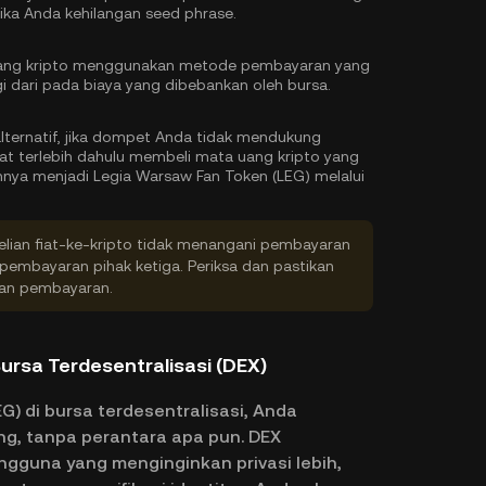
a Anda kehilangan seed phrase.
uang kripto menggunakan metode pembayaran yang
gi dari pada biaya yang dibebankan oleh bursa.
lternatif, jika dompet Anda tidak mendukung
at terlebih dahulu membeli mata uang kripto yang
nnya menjadi Legia Warsaw Fan Token (LEG) melalui
ian fiat-ke-kripto tidak menangani pembayaran
embayaran pihak ketiga. Periksa dan pastikan
kan pembayaran.
Bursa Terdesentralisasi (DEX)
) di bursa terdesentralisasi, Anda
g, tanpa perantara apa pun. DEX
ngguna yang menginginkan privasi lebih,