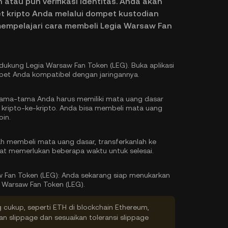
atau pun verifikasi identitas. Anda akan
 kripto Anda melalui dompet kustodian
 mempelajari cara membeli Legia Warsaw Fan
ndukung Legia Warsaw Fan Token (LEG). Buka aplikasi
et Anda kompatibel dengan jaringannya.
ama-tama Anda harus memiliki mata uang dasar
kripto-ke-kripto. Anda bisa
membeli mata uang
oin.
h membeli mata uang dasar, transferkanlah ke
at memerlukan beberapa waktu untuk selesai.
 Fan Token (LEG):
Anda sekarang siap menukarkan
Warsaw Fan Token (LEG).
g cukup, seperti ETH di blockchain Ethereum,
kan slippage dan sesuaikan toleransi slippage