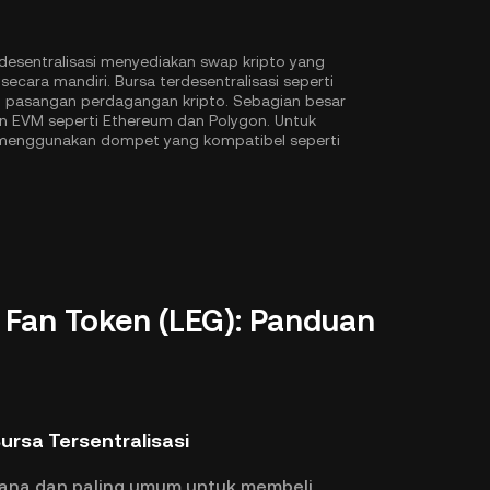
desentralisasi menyediakan swap kripto yang
ecara mandiri. Bursa terdesentralisasi seperti
pasangan perdagangan kripto. Sebagian besar
n EVM seperti
Ethereum
dan
Polygon
. Untuk
X menggunakan dompet yang kompatibel seperti
Fan Token (LEG): Panduan
Bursa Tersentralisasi
hana dan paling umum untuk membeli,