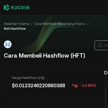
Halaman Utama
/
Cara Membeli Mata Uang Kripto
/
Beli Hashflow
Ca
Cara Membeli Hashflow (HFT)
D
Harga Hashflow (24j)
$
0.0123246220860388
-12.65%