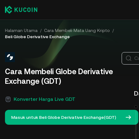
Halaman Utama
/
Cara Membeli Mata Uang Kripto
/
Beli Globe Derivative Exchange
Ca
Cara Membeli Globe Derivative
Exchange (GDT)
D
Konverter Harga Live GDT
Masuk untuk Beli Globe Derivative Exchange(GDT)