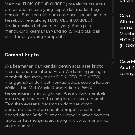
Membeli FLOKI CEO (FLOKICEO) melalui bursa atau
broker adalah cara yang cepat dan mudah bagi
pemula. Saat memilih bursa terpusat, pastikan bursa
Cara
tersebut mendukung FLOKI CEO (FLOKICEO).
Alterna
Konfirmasikan bahwa bursa yang Anda pilih
untuk
mendukung keamanan yang solid, likuiditas, dan
Membe
struktur biaya yang kompetitif.
FLOKI 
(FLOKI
Dompet Kripto
Cara M
Jika keamanan dan kendali penuh atas aset kripto
Aset K
menjadi prioritas utama Anda, Anda mungkin ingin
Lainny
membeli dan menyimpan FLOKI CEO (FLOKICEO)
menggunakan dompet nonkustodian, seperti
KuCoin
Wallet
atau MetaMask. Dompet kripto Web3
terkemuka ini memungkinkan Anda untuk membeli
atau swap ribuan mata uang kripto secara mudah.
Temukan ekstensi peramban dompet kripto
bereputasi baik atau unduh dompet tersebut di
ponsel pintar Anda. Buat atau impor alamat dompet
kripto untuk menyimpan, mengirim, serta menerima
kripto dan NFT.