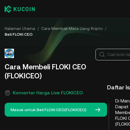
Halaman Utama
/
Cara Membeli Mata Uang Kripto
/
Beli FLOKI CEO
Cari koin l
Cara Membeli FLOKI CEO
(FLOKICEO)
Daftar Is
Konverter Harga Live FLOKICEO
Di Man
Dapat
Masuk untuk Beli FLOKI CEO(FLOKICEO)
Membe
FLOKI 
(FLOKI