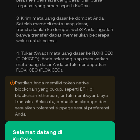
bisa
membeli mata uang dasar
dari bursa
terpusat yang aman seperti KuCoin.
3.
Kirim mata uang dasar ke dompet Anda:
Setelah membeli mata uang dasar,
transferkanlah ke dompet web3 Anda. Ingatlah
bahwa transfer dapat memerlukan beberapa
waktu untuk selesai.
4.
Tukar (Swap) mata uang dasar ke FLOKI CEO
(FLOKICEO):
Anda sekarang siap menukarkan
mata uang dasar Anda untuk mendapatkan
FLOKI CEO (FLOKICEO).
Pastikan Anda memiliki token native
blockchain yang cukup, seperti ETH di
blockchain Ethereum, untuk membayar biaya
transaksi. Selain itu, perhatikan slippage dan
sesuaikan toleransi slippage sesuai preferensi
Anda.
Selamat datang di
KuCoin