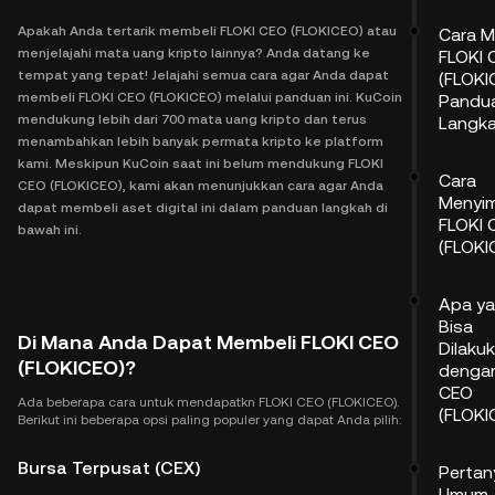
Apakah Anda tertarik membeli FLOKI CEO (FLOKICEO) atau
Cara M
menjelajahi mata uang kripto lainnya? Anda datang ke
FLOKI 
tempat yang tepat! Jelajahi semua cara agar Anda dapat
(FLOKI
membeli FLOKI CEO (FLOKICEO) melalui panduan ini. KuCoin
Pandu
mendukung lebih dari 700 mata uang kripto dan terus
Langk
menambahkan lebih banyak permata kripto ke platform
kami. Meskipun KuCoin saat ini belum mendukung FLOKI
Cara
CEO (FLOKICEO), kami akan menunjukkan cara agar Anda
Menyi
dapat membeli aset digital ini dalam panduan langkah di
FLOKI 
bawah ini.
(FLOKI
Apa y
Bisa
Di Mana Anda Dapat Membeli FLOKI CEO
Dilaku
(FLOKICEO)?
dengan
CEO
Ada beberapa cara untuk mendapatkn FLOKI CEO (FLOKICEO).
(FLOKI
Berikut ini beberapa opsi paling populer yang dapat Anda pilih:
Bursa Terpusat (CEX)
Pertan
Umum