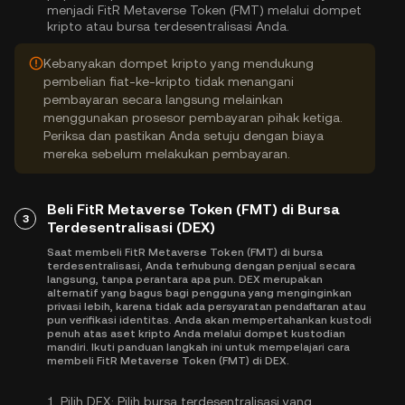
menjadi FitR Metaverse Token (FMT) melalui dompet
kripto atau bursa terdesentralisasi Anda.
Kebanyakan dompet kripto yang mendukung
pembelian fiat-ke-kripto tidak menangani
pembayaran secara langsung melainkan
menggunakan prosesor pembayaran pihak ketiga.
Periksa dan pastikan Anda setuju dengan biaya
mereka sebelum melakukan pembayaran.
Beli FitR Metaverse Token (FMT) di Bursa
3
Terdesentralisasi (DEX)
Saat membeli FitR Metaverse Token (FMT) di bursa
terdesentralisasi, Anda terhubung dengan penjual secara
langsung, tanpa perantara apa pun. DEX merupakan
alternatif yang bagus bagi pengguna yang menginginkan
privasi lebih, karena tidak ada persyaratan pendaftaran atau
pun verifikasi identitas. Anda akan mempertahankan kustodi
penuh atas aset kripto Anda melalui dompet kustodian
mandiri. Ikuti panduan langkah ini untuk mempelajari cara
membeli FitR Metaverse Token (FMT) di DEX.
1.
Pilih DEX:
Pilih bursa terdesentralisasi yang