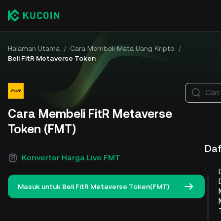
Halaman Utama
/
Cara Membeli Mata Uang Kripto
/
Beli FitR Metaverse Token
Cari
Cara Membeli FitR Metaverse
Token (FMT)
Daf
Konverter Harga Live FMT
Masuk untuk Beli FitR Metaverse Token(FMT)