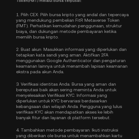
Token(FMT) melalui bursa terpusat:
1.
Pilih CEX:
Pilih bursa kripto yang andal dan tepercaya
yang mendukung pembelian FitR Metaverse Token
(FMT). Perhatikan kemudahan penggunaan, struktur
biaya, dan dukungan metode pembayaran ketika
memilih bursa kripto.
2.
Buat akun:
Masukkan informasi yang diperlukan dan
tetapkan kata sandi yang aman. Aktifkan
2FA
menggunakan Google Authenticator
dan pengaturan
keamanan lainnya untuk menambah lapisan keamanan
ekstra pada akun Anda.
3.
Verifikasi identitas Anda:
Bursa yang aman dan
bereputasi baik akan sering meminta Anda untuk
menyelesaikan
Verifikasi KYC
. Informasi yang
diperlukan untuk KYC bervariasi berdasarkan
kebangsaan dan wilayah Anda. Pengguna yang lulus
verifikasi KYC akan mendapatkan akses ke lebih
banyak fitur dan layanan di platform tersebut.
4.
Tambahkan metode pembayaran:
Ikuti instruksi
yang diberikan ole bursa untuk menambahkan kartu