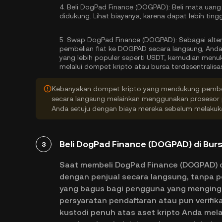
4.
Beli DogPad Finance (DOGPAD):
Beli mata uan
didukung. Lihat biayanya, karena dapat lebih ting
5.
Swap DogPad Finance (DOGPAD):
Sebagai alte
pembelian fiat ke DOGPAD secara langsung, Anda
yang lebih populer seperti USDT, kemudian men
melalui dompet kripto atau bursa terdesentralisa
Kebanyakan dompet kripto yang mendukung pembel
secara langsung melainkan menggunakan prosesor p
Anda setuju dengan biaya mereka sebelum melaku
Beli DogPad Finance (DOGPAD) di Burs
3
Saat membeli DogPad Finance (DOGPAD) di
dengan penjual secara langsung, tanpa p
yang bagus bagi pengguna yang mengingin
persyaratan pendaftaran atau pun verifi
kustodi penuh atas aset kripto Anda melal