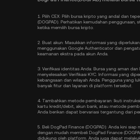
1.
Pilih CEX:
Pilih bursa kripto yang andal dan t
(DOGPAD). Perhatikan kemudahan penggunaan, s
ketika memilih bursa kripto.
2.
Buat akun:
Masukkan informasi yang diperlukan
menggunakan Google Authenticator
dan pengatu
keamanan ekstra pada akun Anda.
3.
Verifikasi identitas Anda:
Bursa yang aman dan b
menyelesaikan
Verifikasi KYC
. Informasi yang dip
kebangsaan dan wilayah Anda. Pengguna yang lulu
banyak fitur dan layanan di platform tersebut.
4.
Tambahkan metode pembayaran:
Ikuti instru
kartu kredit/debit, akun bank, atau metode pemb
Anda berikan dapat bervariasi tergantung dari 
5.
Beli DogPad Finance (DOGPAD):
Anda kini siap
dengan mudah membeli DogPad Finance (DOGPAD) 
didukung oleh platform. Anda juga dapat melaku