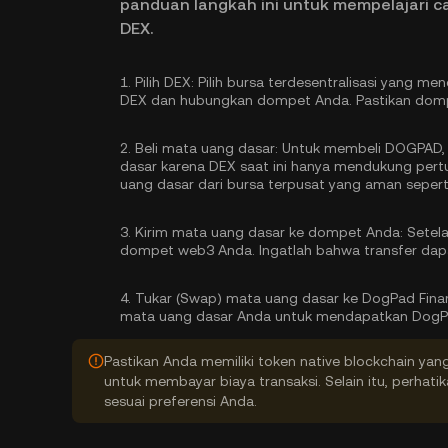
panduan langkah ini untuk mempelajari c
DEX.
1.
Pilih DEX:
Pilih bursa terdesentralisasi yang m
DEX dan hubungkan dompet Anda. Pastikan domp
2.
Beli mata uang dasar:
Untuk membeli DOGPAD, 
dasar karena DEX saat ini hanya mendukung pertu
uang dasar
dari bursa terpusat yang aman sepert
3.
Kirim mata uang dasar ke dompet Anda:
Setela
dompet web3 Anda. Ingatlah bahwa transfer dap
4.
Tukar (Swap) mata uang dasar ke DogPad Fin
mata uang dasar Anda untuk mendapatkan DogP
Pastikan Anda memiliki token native blockchain yan
untuk membayar biaya transaksi. Selain itu, perhati
sesuai preferensi Anda.