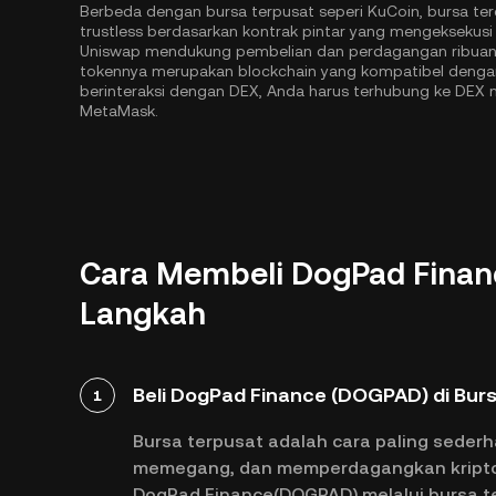
Berbeda dengan bursa terpusat seperi KuCoin, bursa ter
trustless berdasarkan kontrak pintar yang mengeksekusi s
Uniswap mendukung pembelian dan perdagangan ribuan 
tokennya merupakan blockchain yang kompatibel denga
berinteraksi dengan DEX, Anda harus terhubung ke DE
MetaMask.
Cara Membeli DogPad Finan
Langkah
Beli DogPad Finance (DOGPAD) di Burs
1
Bursa terpusat adalah cara paling seder
memegang, dan memperdagangkan kripto. 
DogPad Finance(DOGPAD) melalui bursa t