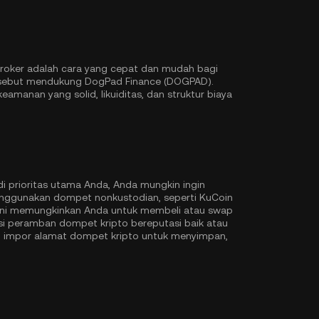
roker adalah cara yang cepat dan mudah bagi
tersebut mendukung DogPad Finance (DOGPAD).
manan yang solid, likuiditas, dan struktur biaya
di prioritas utama Anda, Anda mungkin ingin
ggunakan dompet nonkustodian, seperti
KuCoin
ni memungkinkan Anda untuk membeli atau swap
si peramban dompet kripto bereputasi baik atau
au impor alamat dompet kripto untuk menyimpan,