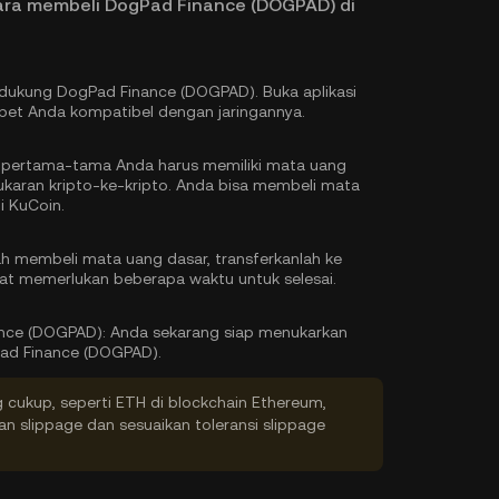
ara membeli DogPad Finance (DOGPAD) di
endukung DogPad Finance (DOGPAD). Buka aplikasi
et Anda kompatibel dengan jaringannya.
pertama-tama Anda harus memiliki mata uang
karan kripto-ke-kripto. Anda bisa
membeli mata
i KuCoin.
h membeli mata uang dasar, transferkanlah ke
at memerlukan beberapa waktu untuk selesai.
ance (DOGPAD):
Anda sekarang siap menukarkan
ad Finance (DOGPAD).
g cukup, seperti ETH di blockchain Ethereum,
kan slippage dan sesuaikan toleransi slippage