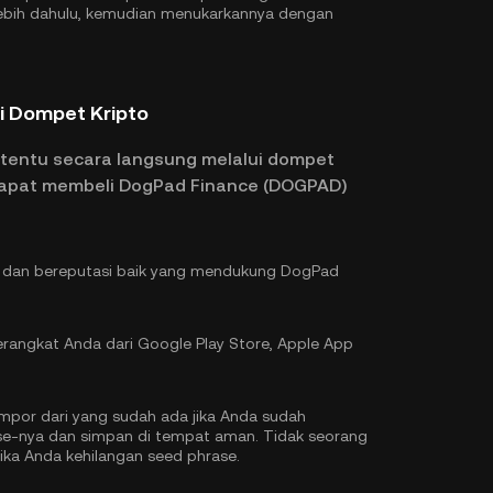
ebih dahulu, kemudian menukarkannya dengan
i Dompet Kripto
rtentu secara langsung melalui dompet
 dapat membeli DogPad Finance (DOGPAD)
al dan bereputasi baik yang mendukung DogPad
rangkat Anda dari Google Play Store, Apple App
por dari yang sudah ada jika Anda sudah
ase-nya dan simpan di tempat aman. Tidak seorang
a Anda kehilangan seed phrase.