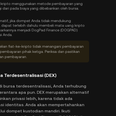
g kripto menggunakan metode pembayaran yang
gi dari pada biaya yang dibebankan oleh bursa.
rnatif, jika dompet Anda tidak mendukung
 dapat terlebih dahulu membeli mata uang kripto
ukarkannya menjadi DogPad Finance (DOGPAD)
si Anda.
ian fiat-ke-kripto tidak menangani pembayaran
embayaran pihak ketiga. Periksa dan pastikan
kan pembayaran.
a Terdesentralisasi (DEX)
 bursa terdesentralisasi, Anda terhubung
erantara apa pun. DEX merupakan alternatif
kan privasi lebih, karena tidak ada
kasi identitas. Anda akan mempertahankan
ui dompet kustodian mandiri. Ikuti