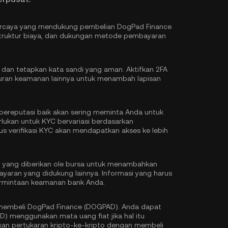
epercaya yang mendukung pembelian DogPad Finance
truktur biaya, dan dukungan metode pembayaran
 dan tetapkan kata sandi yang aman. Aktifkan
2FA
ran keamanan lainnya untuk menambah lapisan
ereputasi baik akan sering meminta Anda untuk
erlukan untuk KYC bervariasi berdasarkan
s verifikasi KYC akan mendapatkan akses ke lebih
ksi yang diberikan ole bursa untuk menambahkan
ayaran yang didukung lainnya. Informasi yang harus
permintaan keamanan bank Anda.
 membeli DogPad Finance (DOGPAD). Anda dapat
menggunakan mata uang fiat jika hal itu
kan pertukaran kripto-ke-kripto dengan membeli