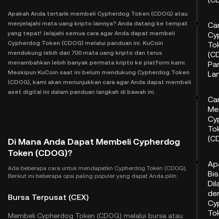
Apakah Anda tertarik membeli Cypherdog Token (CDOG) atau
menjelajahi mata uang kripto lainnya? Anda datang ke tempat
Ca
yang tepat! Jelajahi semua cara agar Anda dapat membeli
Cy
Cypherdog Token (CDOG) melalui panduan ini. KuCoin
To
mendukung lebih dari 700 mata uang kripto dan terus
(C
menambahkan lebih banyak permata kripto ke platform kami.
Pa
Meskipun KuCoin saat ini belum mendukung Cypherdog Token
La
(CDOG), kami akan menunjukkan cara agar Anda dapat membeli
aset digital ini dalam panduan langkah di bawah ini.
Ca
Me
Cy
To
(C
Di Mana Anda Dapat Membeli Cypherdog
Token (CDOG)?
Ap
Ada beberapa cara untuk mendapatkn Cypherdog Token (CDOG).
Bi
Berikut ini beberapa opsi paling populer yang dapat Anda pilih:
Dil
de
Bursa Terpusat (CEX)
Cy
To
Membeli Cypherdog Token (CDOG) melalui bursa atau