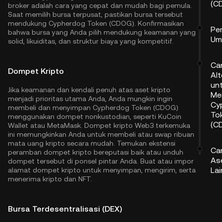
(C
broker adalah cara yang cepat dan mudah bagi pemula.
Saat memilih bursa terpusat, pastikan bursa tersebut
mendukung Cypherdog Token (CDOG). Konfirmasikan
Pe
bahwa bursa yang Anda pilih mendukung keamanan yang
Um
solid, likuiditas, dan struktur biaya yang kompetitif.
Ca
Dompet Kripto
Alt
un
Jika keamanan dan kendali penuh atas aset kripto
Me
menjadi prioritas utama Anda, Anda mungkin ingin
Cy
membeli dan menyimpan Cypherdog Token (CDOG)
To
menggunakan dompet nonkustodian, seperti
KuCoin
(C
Wallet
atau MetaMask. Dompet kripto Web3 terkemuka
ini memungkinkan Anda untuk membeli atau swap ribuan
mata uang kripto secara mudah. Temukan ekstensi
Ca
peramban dompet kripto bereputasi baik atau unduh
As
dompet tersebut di ponsel pintar Anda. Buat atau impor
La
alamat dompet kripto untuk menyimpan, mengirim, serta
menerima kripto dan NFT.
Bursa Terdesentralisasi (DEX)