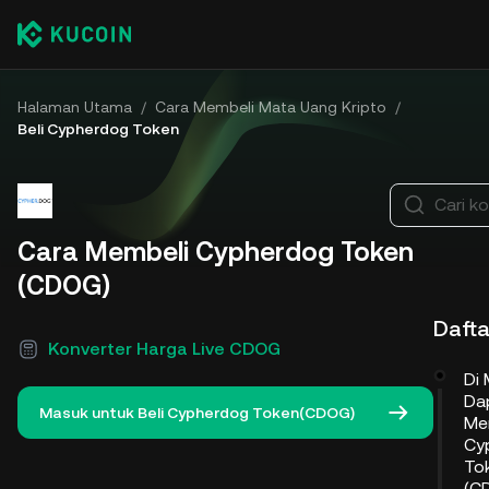
Halaman Utama
/
Cara Membeli Mata Uang Kripto
/
Beli Cypherdog Token
Cari ko
Cara Membeli Cypherdog Token
(CDOG)
Daftar
Konverter Harga Live CDOG
Di
Da
Masuk untuk Beli Cypherdog Token(CDOG)
Me
Cy
To
(C