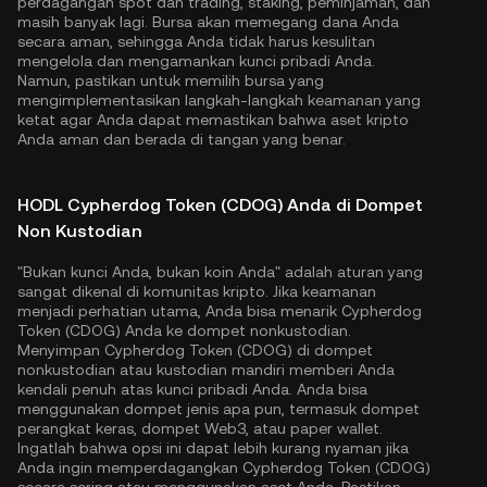
perdagangan spot dan trading, staking, peminjaman, dan
masih banyak lagi. Bursa akan memegang dana Anda
secara aman, sehingga Anda tidak harus kesulitan
mengelola dan mengamankan kunci pribadi Anda.
Namun, pastikan untuk memilih bursa yang
mengimplementasikan langkah-langkah keamanan yang
ketat agar Anda dapat memastikan bahwa aset kripto
Anda aman dan berada di tangan yang benar.
HODL Cypherdog Token (CDOG) Anda di Dompet
Non Kustodian
"Bukan kunci Anda, bukan koin Anda" adalah aturan yang
sangat dikenal di komunitas kripto. Jika keamanan
menjadi perhatian utama, Anda bisa menarik Cypherdog
Token (CDOG) Anda ke dompet nonkustodian.
Menyimpan Cypherdog Token (CDOG) di dompet
nonkustodian atau kustodian mandiri memberi Anda
kendali penuh atas kunci pribadi Anda. Anda bisa
menggunakan dompet jenis apa pun, termasuk dompet
perangkat keras, dompet Web3, atau paper wallet.
Ingatlah bahwa opsi ini dapat lebih kurang nyaman jika
Anda ingin memperdagangkan Cypherdog Token (CDOG)