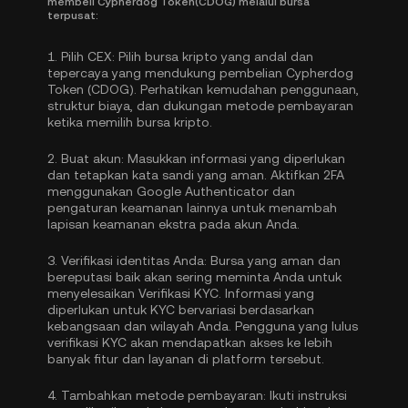
membeli Cypherdog Token(CDOG) melalui bursa
terpusat:
1.
Pilih CEX:
Pilih bursa kripto yang andal dan
tepercaya yang mendukung pembelian Cypherdog
Token (CDOG). Perhatikan kemudahan penggunaan,
struktur biaya, dan dukungan metode pembayaran
ketika memilih bursa kripto.
2.
Buat akun:
Masukkan informasi yang diperlukan
dan tetapkan kata sandi yang aman. Aktifkan
2FA
menggunakan Google Authenticator
dan
pengaturan keamanan lainnya untuk menambah
lapisan keamanan ekstra pada akun Anda.
3.
Verifikasi identitas Anda:
Bursa yang aman dan
bereputasi baik akan sering meminta Anda untuk
menyelesaikan
Verifikasi KYC
. Informasi yang
diperlukan untuk KYC bervariasi berdasarkan
kebangsaan dan wilayah Anda. Pengguna yang lulus
verifikasi KYC akan mendapatkan akses ke lebih
banyak fitur dan layanan di platform tersebut.
4.
Tambahkan metode pembayaran:
Ikuti instruksi