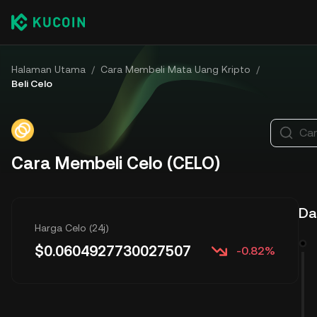
Halaman Utama
/
Cara Membeli Mata Uang Kripto
/
Beli Celo
Car
Cara Membeli Celo (CELO)
Daf
Harga Celo (24j)
$
0.0604927730027507
-0.82%