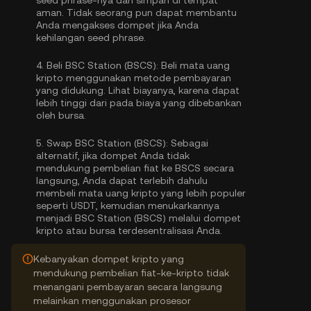
seed phrase-nya dan simpan di tempat
aman. Tidak seorang pun dapat membantu
Anda mengakses dompet jika Anda
kehilangan seed phrase.
4.
Beli BSC Station (BSCS):
Beli mata uang
kripto menggunakan metode pembayaran
yang didukung. Lihat biayanya, karena dapat
lebih tinggi dari pada biaya yang dibebankan
oleh bursa.
5.
Swap BSC Station (BSCS):
Sebagai
alternatif, jika dompet Anda tidak
mendukung pembelian fiat ke BSCS secara
langsung, Anda dapat terlebih dahulu
membeli mata uang kripto yang lebih populer
seperti USDT, kemudian menukarkannya
menjadi BSC Station (BSCS) melalui dompet
kripto atau bursa terdesentralisasi Anda.
Kebanyakan dompet kripto yang
mendukung pembelian fiat-ke-kripto tidak
menangani pembayaran secara langsung
melainkan menggunakan prosesor