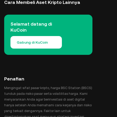
Cara Membeli Aset Kripto Lainnya
Selamat datang di
KuCoin
Gabung di KuCoin
Penafian
Mengingat sifat pasar kripto, harga BSC Station (BSCS)
tunduk pada risiko pasar serta volatilitas harga. Kami
menyarankan Anda agar berinvestasi di aset digital
hanya setelah Anda memahami cara kerjanya dan risiko
yang terkait dengannya. Faktor lain untuk
dipertimbangkan saat menyusun strategi investasi