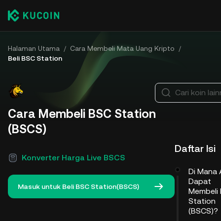
Halaman Utama
/
Cara Membeli Mata Uang Kripto
/
Beli BSC Station
Cari koin lai
Cara Membeli BSC Station
(BSCS)
Daftar Isi
Konverter Harga Live BSCS
Di Mana
Dapat
Masuk untuk Beli BSC Station(BSCS)
Membeli
Station
(BSCS)?