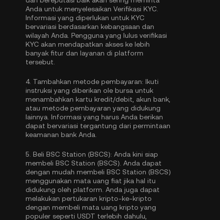
dan bereputasi baik akan sering meminta
Anda untuk menyelesaikan
Verifikasi KYC
.
Informasi yang diperlukan untuk KYC
bervariasi berdasarkan kebangsaan dan
wilayah Anda. Pengguna yang lulus verifikasi
KYC akan mendapatkan akses ke lebih
banyak fitur dan layanan di platform
tersebut.
4.
Tambahkan metode pembayaran:
Ikuti
instruksi yang diberikan ole bursa untuk
menambahkan kartu kredit/debit, akun bank,
atau metode pembayaran yang didukung
lainnya. Informasi yang harus Anda berikan
dapat bervariasi tergantung dari permintaan
keamanan bank Anda.
5.
Beli BSC Station (BSCS):
Anda kini siap
membeli BSC Station (BSCS). Anda dapat
dengan mudah membeli BSC Station (BSCS)
menggunakan mata uang fiat jika hal itu
didukung oleh platform. Anda juga dapat
melakukan pertukaran kripto-ke-kripto
dengan membeli mata uang kripto yang
populer seperti
USDT
terlebih dahulu,