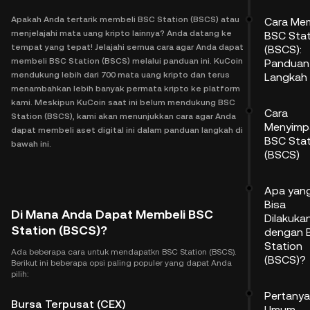
Apakah Anda tertarik membeli BSC Station (BSCS) atau
Cara Mem
menjelajahi mata uang kripto lainnya? Anda datang ke
BSC Stat
tempat yang tepat! Jelajahi semua cara agar Anda dapat
(BSCS):
membeli BSC Station (BSCS) melalui panduan ini. KuCoin
Panduan
mendukung lebih dari 700 mata uang kripto dan terus
Langkah
menambahkan lebih banyak permata kripto ke platform
kami. Meskipun KuCoin saat ini belum mendukung BSC
Cara
Station (BSCS), kami akan menunjukkan cara agar Anda
Menyimp
dapat membeli aset digital ini dalam panduan langkah di
BSC Stat
bawah ini.
(BSCS)
Apa yan
Bisa
Di Mana Anda Dapat Membeli BSC
Dilakuka
Station (BSCS)?
dengan 
Station
Ada beberapa cara untuk mendapatkn BSC Station (BSCS).
(BSCS)?
Berikut ini beberapa opsi paling populer yang dapat Anda
pilih:
Pertany
Bursa Terpusat (CEX)
Umum