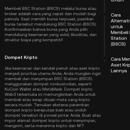
Membeli BSC Station (BSCS) melalui bursa atau
broker adalah cara yang cepat dan mudah bagi
Cara
pemula. Saat memilih bursa terpusat, pastikan
Alternati
bursa tersebut mendukung BSC Station (BSCS).
untuk
Konfirmasikan bahwa bursa yang Anda pilih
Membeli
mendukung keamanan yang solid, likuiditas, dan
Station
struktur biaya yang kompetitif.
(BSCS)
Dompet Kripto
Cara Mem
Aset Kri
Jika keamanan dan kendali penuh atas aset kripto
Lainnya
menjadi prioritas utama Anda, Anda mungkin ingin
membeli dan menyimpan BSC Station (BSCS)
menggunakan dompet nonkustodian, seperti
KuCoin Wallet
atau MetaMask. Dompet kripto
Web3 terkemuka ini memungkinkan Anda untuk
membeli atau swap ribuan mata uang kripto
secara mudah. Temukan ekstensi peramban
dompet kripto bereputasi baik atau unduh
dompet tersebut di ponsel pintar Anda. Buat atau
impor alamat dompet kripto untuk menyimpan,
mengirim, serta menerima kripto dan NFT.