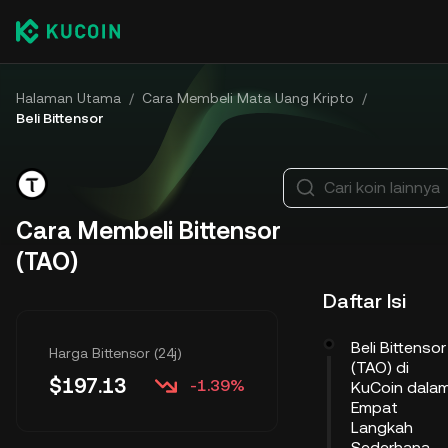
Halaman Utama
/
Cara Membeli Mata Uang Kripto
/
Beli Bittensor
Cari koin lainnya
Cara Membeli Bittensor
(TAO)
Daftar Isi
Beli Bittensor
Harga Bittensor (24j)
(TAO) di
$
197.13
-1.39%
KuCoin dala
Empat
Langkah
Sederhana