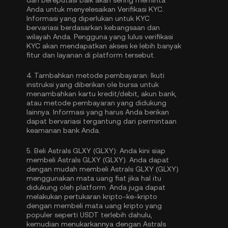
dan bereputasi baik akan sering meminta
Anda untuk menyelesaikan
Verifikasi KYC
.
Informasi yang diperlukan untuk KYC
bervariasi berdasarkan kebangsaan dan
wilayah Anda. Pengguna yang lulus verifikasi
KYC akan mendapatkan akses ke lebih banyak
fitur dan layanan di platform tersebut.
4.
Tambahkan metode pembayaran:
Ikuti
instruksi yang diberikan ole bursa untuk
menambahkan kartu kredit/debit, akun bank,
atau metode pembayaran yang didukung
lainnya. Informasi yang harus Anda berikan
dapat bervariasi tergantung dari permintaan
keamanan bank Anda.
5.
Beli Astrals GLXY (GLXY):
Anda kini siap
membeli Astrals GLXY (GLXY). Anda dapat
dengan mudah membeli Astrals GLXY (GLXY)
menggunakan mata uang fiat jika hal itu
didukung oleh platform. Anda juga dapat
melakukan pertukaran kripto-ke-kripto
dengan membeli mata uang kripto yang
populer seperti
USDT
terlebih dahulu,
kemudian menukarkannya dengan Astrals