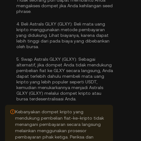
Tidak seorang pun dapat membantu Anda
mengakses dompet jika Anda kehilangan seed
phrase.
4.
Beli Astrals GLXY (GLXY):
Beli mata uang
kripto menggunakan metode pembayaran
yang didukung. Lihat biayanya, karena dapat
lebih tinggi dari pada biaya yang dibebankan
oleh bursa.
5.
Swap Astrals GLXY (GLXY):
Sebagai
alternatif, jika dompet Anda tidak mendukung
pembelian fiat ke GLXY secara langsung, Anda
dapat terlebih dahulu membeli mata uang
kripto yang lebih populer seperti USDT,
kemudian menukarkannya menjadi Astrals
GLXY (GLXY) melalui dompet kripto atau
bursa terdesentralisasi Anda.
Kebanyakan dompet kripto yang
mendukung pembelian fiat-ke-kripto tidak
menangani pembayaran secara langsung
melainkan menggunakan prosesor
pembayaran pihak ketiga. Periksa dan