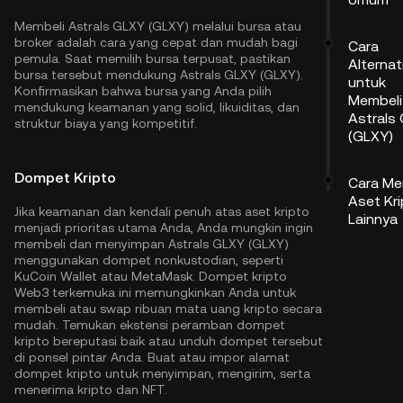
Membeli Astrals GLXY (GLXY) melalui bursa atau
broker adalah cara yang cepat dan mudah bagi
Cara
pemula. Saat memilih bursa terpusat, pastikan
Alternat
bursa tersebut mendukung Astrals GLXY (GLXY).
untuk
Konfirmasikan bahwa bursa yang Anda pilih
Membeli
mendukung keamanan yang solid, likuiditas, dan
Astrals
struktur biaya yang kompetitif.
(GLXY)
Dompet Kripto
Cara Me
Aset Kr
Jika keamanan dan kendali penuh atas aset kripto
Lainnya
menjadi prioritas utama Anda, Anda mungkin ingin
membeli dan menyimpan Astrals GLXY (GLXY)
menggunakan dompet nonkustodian, seperti
KuCoin Wallet
atau MetaMask. Dompet kripto
Web3 terkemuka ini memungkinkan Anda untuk
membeli atau swap ribuan mata uang kripto secara
mudah. Temukan ekstensi peramban dompet
kripto bereputasi baik atau unduh dompet tersebut
di ponsel pintar Anda. Buat atau impor alamat
dompet kripto untuk menyimpan, mengirim, serta
menerima kripto dan NFT.