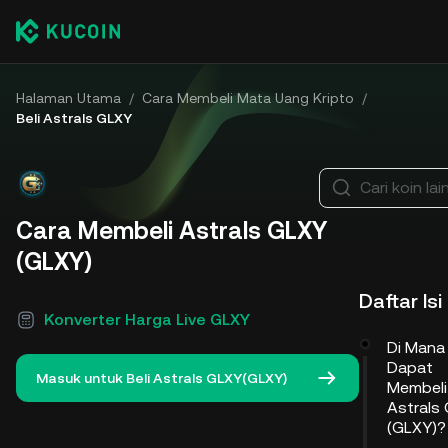
Halaman Utama
/
Cara Membeli Mata Uang Kripto
/
Beli Astrals GLXY
Cari koin la
Cara Membeli Astrals GLXY
(GLXY)
Daftar Isi
Konverter Harga Live GLXY
Di Mana
Dapat
Masuk untuk Beli Astrals GLXY(GLXY)
Membeli
Astrals
(GLXY)?