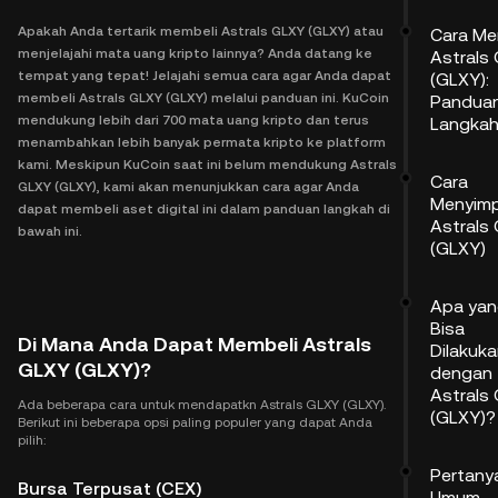
Apakah Anda tertarik membeli Astrals GLXY (GLXY) atau
Cara Me
menjelajahi mata uang kripto lainnya? Anda datang ke
Astrals
tempat yang tepat! Jelajahi semua cara agar Anda dapat
(GLXY):
membeli Astrals GLXY (GLXY) melalui panduan ini. KuCoin
Pandua
mendukung lebih dari 700 mata uang kripto dan terus
Langka
menambahkan lebih banyak permata kripto ke platform
kami. Meskipun KuCoin saat ini belum mendukung Astrals
Cara
GLXY (GLXY), kami akan menunjukkan cara agar Anda
Menyim
dapat membeli aset digital ini dalam panduan langkah di
Astrals
bawah ini.
(GLXY)
Apa ya
Bisa
Di Mana Anda Dapat Membeli Astrals
Dilakuk
GLXY (GLXY)?
dengan
Astrals
Ada beberapa cara untuk mendapatkn Astrals GLXY (GLXY).
(GLXY)?
Berikut ini beberapa opsi paling populer yang dapat Anda
pilih:
Pertany
Bursa Terpusat (CEX)
Umum