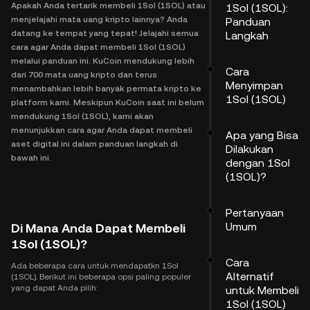
Apakah Anda tertarik membeli 1Sol (1SOL) atau
1Sol (1SOL):
menjelajahi mata uang kripto lainnya? Anda
Panduan
datang ke tempat yang tepat! Jelajahi semua
Langkah
cara agar Anda dapat membeli 1Sol (1SOL)
melalui panduan ini. KuCoin mendukung lebih
Cara
dari 700 mata uang kripto dan terus
Menyimpan
menambahkan lebih banyak permata kripto ke
1Sol (1SOL)
platform kami. Meskipun KuCoin saat ini belum
mendukung 1Sol (1SOL), kami akan
menunjukkan cara agar Anda dapat membeli
Apa yang Bisa
aset digital ini dalam panduan langkah di
Dilakukan
bawah ini.
dengan 1Sol
(1SOL)?
Pertanyaan
Umum
Di Mana Anda Dapat Membeli
1Sol (1SOL)?
Cara
Ada beberapa cara untuk mendapatkn 1Sol
Alternatif
(1SOL). Berikut ini beberapa opsi paling populer
yang dapat Anda pilih:
untuk Membeli
1Sol (1SOL)