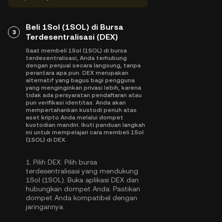
Beli 1Sol (1SOL) di Bursa
3
Terdesentralisasi (DEX)
Saat membeli 1Sol (1SOL) di bursa
terdesentralisasi, Anda terhubung
dengan penjual secara langsung, tanpa
perantara apa pun. DEX merupakan
alternatif yang bagus bagi pengguna
yang menginginkan privasi lebih, karena
tidak ada persyaratan pendaftaran atau
pun verifikasi identitas. Anda akan
mempertahankan kustodi penuh atas
aset kripto Anda melalui dompet
kustodian mandiri. Ikuti panduan langkah
ini untuk mempelajari cara membeli 1Sol
(1SOL) di DEX.
1.
Pilih DEX:
Pilih bursa
terdesentralisasi yang mendukung
1Sol (1SOL). Buka aplikasi DEX dan
hubungkan dompet Anda. Pastikan
dompet Anda kompatibel dengan
jaringannya.