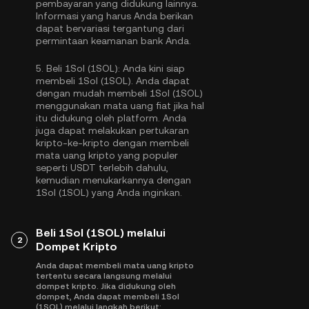
pembayaran yang didukung lainnya.
Informasi yang harus Anda berikan
dapat bervariasi tergantung dari
permintaan keamanan bank Anda.
5.
Beli 1Sol (1SOL):
Anda kini siap
membeli 1Sol (1SOL). Anda dapat
dengan mudah membeli 1Sol (1SOL)
menggunakan mata uang fiat jika hal
itu didukung oleh platform. Anda
juga dapat melakukan pertukaran
kripto-ke-kripto dengan membeli
mata uang kripto yang populer
seperti
USDT
terlebih dahulu,
kemudian menukarkannya dengan
1Sol (1SOL) yang Anda inginkan.
Beli 1Sol (1SOL) melalui
2
Dompet Kripto
Anda dapat membeli mata uang kripto
tertentu secara langsung melalui
dompet kripto. Jika didukung oleh
dompet, Anda dapat membeli 1Sol
(1SOL) melalui langkah berikut: