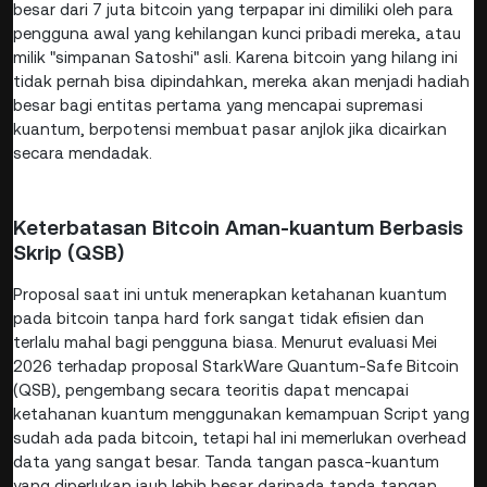
besar dari 7 juta bitcoin yang terpapar ini dimiliki oleh para
pengguna awal yang kehilangan kunci pribadi mereka, atau
milik "simpanan Satoshi" asli. Karena bitcoin yang hilang ini
tidak pernah bisa dipindahkan, mereka akan menjadi hadiah
besar bagi entitas pertama yang mencapai supremasi
kuantum, berpotensi membuat pasar anjlok jika dicairkan
secara mendadak.
Keterbatasan Bitcoin Aman-kuantum Berbasis
Skrip (QSB)
Proposal saat ini untuk menerapkan ketahanan kuantum
pada bitcoin tanpa hard fork sangat tidak efisien dan
terlalu mahal bagi pengguna biasa. Menurut evaluasi Mei
2026 terhadap proposal StarkWare Quantum-Safe Bitcoin
(QSB), pengembang secara teoritis dapat mencapai
ketahanan kuantum menggunakan kemampuan Script yang
sudah ada pada bitcoin, tetapi hal ini memerlukan overhead
data yang sangat besar. Tanda tangan pasca-kuantum
yang diperlukan jauh lebih besar daripada tanda tangan