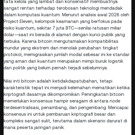
tata kelola yang lambat dan konservatif membuatnya
sangat rentan terhadap terobosan teknologi mendadak
dalam komputasi kuantum. Menurut analisis awal 2026 oleh
Project Eleven, kelompok keamanan yang berfokus pada
risiko kuantum, sekitar 7 juta BTC—senilai ratusan miliar
dolar—saat ini berada di alamat dengan kunci publik yang
terbuka. Karena bitcoin mengutamakan kompatibilitas
mundur yang ekstrem dan menolak perubahan tingkat
protokol, memigrasikan jumlah modal sebesar ini ke standar
yang aman dari kuantum merupakan mimpi buruk logistik
dan politik yang belum pernah terjadi sebelumnya.
Nilai inti bitcoin adalah ketidakdapatubahan, tetapi
karakteristik tepat ini menjadi kelemahan mematikan ketika
kriptografi dasarnya dikompromikan. Peningkatan bitcoin
memerlukan konsensus hampir seragam di antara node
terdesentralisasi, penambang, dan pengembang. Mencapai
konsensus ini untuk pembaruan kriptografi besar dan
kompleks sangat sulit, terutama dalam skenario darurat di
mana peserta jaringan panik.