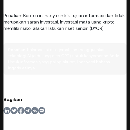
Penafian: Konten ini hanya untuk tujuan informasi dan tidak
merupakan saran investasi. Investasi mata uang kripto
memiliki risiko. Silakan lakukan riset sendiri (DYOR).
Penafian:
Halaman ini diterjemahkan menggunakan
teknologi AI (didukung oleh GPT) untuk kenyamanan Anda.
Untuk informasi yang paling akurat, lihat versi bahasa
Inggris aslinya.
Bagikan