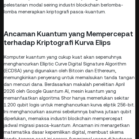
pelestarian modal seiring industri blockchain berlomba-
lomba menerapkan kriptografi pasca-kuantum.
Ancaman Kuantum yang Mempercepat
terhadap Kriptografi Kurva Elips
Komputer kuantum yang cukup kuat akan sepenuhnya
menghancurkan Elliptic Curve Digital Signature Algorithm
(ECDSA) yang digunakan oleh Bitcoin dan Ethereum,
memungkinkan penyerang untuk memalsukan tanda tangan
dan mencuri dana. Berdasarkan makalah penelitian April
2026 oleh Google Quantum AI, mesin kuantum yang
memanfaatkan algoritma Shor hanya memerlukan sekitar
1.200 qubit logis untuk menghancurkan kurva eliptik 256-bit.
Ini menghancurkan asumsi sebelumnya bahwa jutaan qubit
diperlukan, memaksa industri blockchain mempercepat
jadwal migrasi pasca-kuantum. Ancaman ini menargetkan
matematika dasar kepemilikan digital, membuat skema
tanda tangan saat ini secara fungsional usang di hadapan