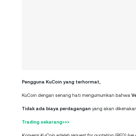
Pengguna KuCoin yang terhormat,
KuCoin dengan senang hati mengumumkan bahwa
V
Tidak ada biaya perdagangan
yang akan dikenakan
Trading sekarang>>>
Konversi KuCoin
adalah request for quotation (RFQ) li