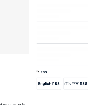
RSS
English RSS
订阅中文 RSS
et yang berbeda.