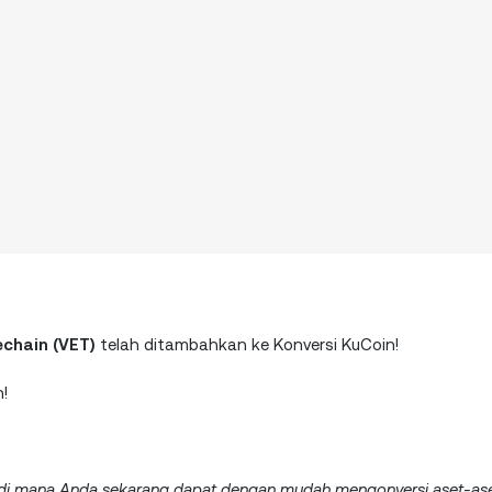
echain (VET)
telah ditambahkan ke Konversi KuCoin!
!
ve di mana Anda sekarang dapat dengan mudah mengonversi aset-as