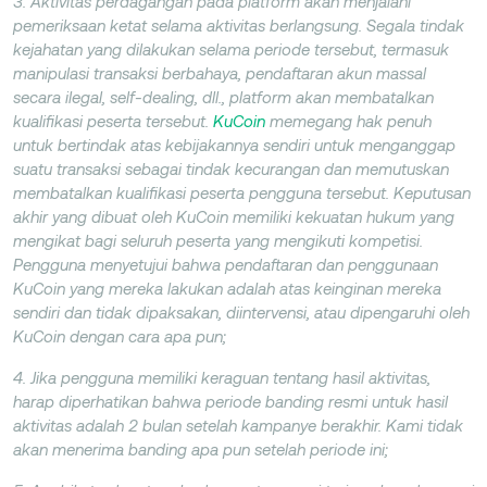
3. Aktivitas perdagangan pada platform akan menjalani
pemeriksaan ketat selama aktivitas berlangsung. Segala tindak
kejahatan yang dilakukan selama periode tersebut, termasuk
manipulasi transaksi berbahaya, pendaftaran akun massal
secara ilegal, self-dealing, dll., platform akan membatalkan
kualifikasi peserta tersebut.
KuCoin
memegang hak penuh
untuk bertindak atas kebijakannya sendiri untuk menganggap
suatu transaksi sebagai tindak kecurangan dan memutuskan
membatalkan kualifikasi peserta pengguna tersebut. Keputusan
akhir yang dibuat oleh KuCoin memiliki kekuatan hukum yang
mengikat bagi seluruh peserta yang mengikuti kompetisi.
Pengguna menyetujui bahwa pendaftaran dan penggunaan
KuCoin yang mereka lakukan adalah atas keinginan mereka
sendiri dan tidak dipaksakan, diintervensi, atau dipengaruhi oleh
KuCoin dengan cara apa pun;
4. Jika pengguna memiliki keraguan tentang hasil aktivitas,
harap diperhatikan bahwa periode banding resmi untuk hasil
aktivitas adalah 2 bulan setelah kampanye berakhir. Kami tidak
akan menerima banding apa pun setelah periode ini;