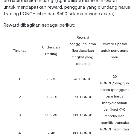
berhasil mereka undang. (Agar afiliasi memenuhi syarat
untuk mendapatkan reward, pengguna yang diundang harus
trading PONCH lebih dari $500 selama periode acara)
Reward dibagikan sebagai berikut:
Reward
pengguna lama
Reward Spesial
Undangan
Tingkat
(berdasarkan
untuk pengguna
Trading
tingkat yang
baru
dicapai)
20
1
3～9
40 PONCH
PONCH/penggun
a baru (pengguna
baru harus
2
10～19
120 PONCH
menyelesaikan
verifikasi KYC
3
20～39
280 PONCH
mereka dan
memiliki transaksi
PONCH lebih dari
4
>=40
600 PONCH