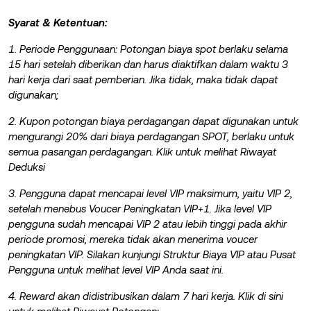
Syarat & Ketentuan:
1.
Periode Penggunaan: Potongan biaya spot berlaku selama
15 hari setelah diberikan dan harus diaktifkan dalam waktu 3
hari kerja dari saat pemberian. Jika tidak, maka tidak dapat
digunakan;
2.
Kupon potongan biaya perdagangan dapat digunakan untuk
mengurangi 20% dari biaya perdagangan SPOT, berlaku untuk
semua pasangan perdagangan. Klik untuk melihat Riwayat
Deduksi
3. Pengguna dapat mencapai level VIP maksimum, yaitu VIP 2,
setelah menebus Voucer Peningkatan VIP+1. Jika level VIP
pengguna sudah mencapai VIP 2 atau lebih tinggi pada akhir
periode promosi, mereka tidak akan menerima voucer
peningkatan VIP.
Silakan kunjungi
Struktur Biaya VIP
atau Pusat
Pengguna untuk melihat level VIP Anda saat ini.
4.
Reward akan didistribusikan dalam 7 hari kerja. Klik di sini