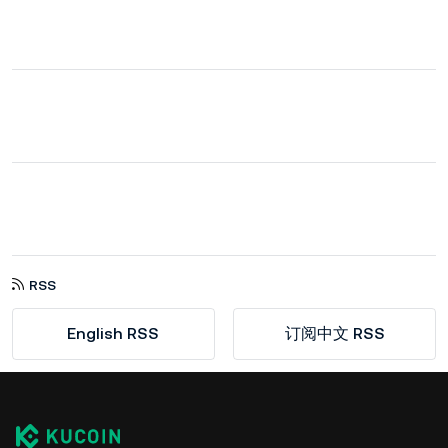
RSS
English RSS
订阅中文 RSS