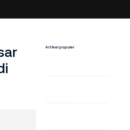
sar
Artikel populer
di