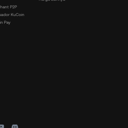
hant P2P
ador KuCoin
n Pay