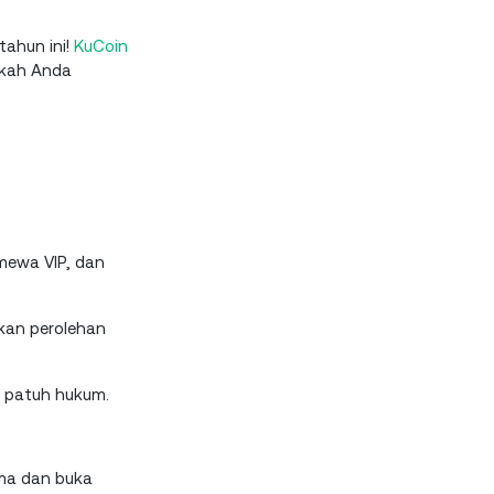
tahun ini!
KuCoin
akah Anda
imewa VIP, dan
kan perolehan
 patuh hukum.
ama dan buka