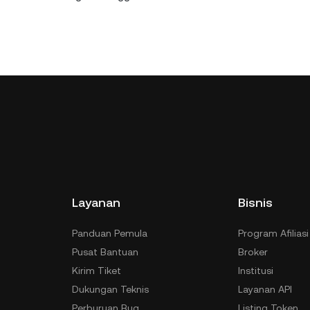
Layanan
Bisnis
Panduan Pemula
Program Afiliasi
Pusat Bantuan
Broker
Kirim Tiket
Institusi
Dukungan Teknis
Layanan API
Perburuan Bug
Listing Token