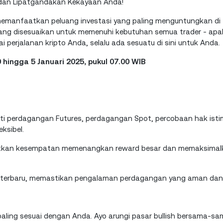
, dan Lipatgandakan Kekayaan Anda!
 memanfaatkan peluang investasi yang paling menguntungkan di 
 yang disesuaikan untuk memenuhi kebutuhan semua trader - ap
perjalanan kripto Anda, selalu ada sesuatu di sini untuk Anda.
 hingga 5 Januari 2025, pukul 07.00 WIB
eperti perdagangan Futures, perdagangan Spot, percobaan hak ist
ksibel.
apatkan kesempatan memenangkan reward besar dan memaksimal
si terbaru, memastikan pengalaman perdagangan yang aman dan
g paling sesuai dengan Anda. Ayo arungi pasar bullish bersama-s