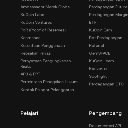
Ambassador Merek Global
Perdagangan Future
KuCoin Labs
Perdagangan Margi
KuCoin Ventures
ETF
PoR (Proof of Reserves)
KuCoin Earn
Keamanan
Bot Perdagangan
Ketentuan Penggunaan
Referral
Kebijakan Privasi
GemSPACE
Pernyataan Pengungkapan
KuCoin Learn
Risiko
Konverter
APU & PPT
Spotlight
Permintaan Penegakan Hukum
Perdagangan OTC
Kontak Pelapor Pelanggaran
Pelajari
Pengembang
Dokumentasi API