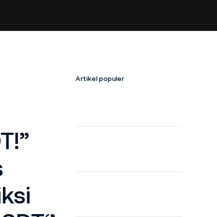
Artikel populer
T!”
s
ksi