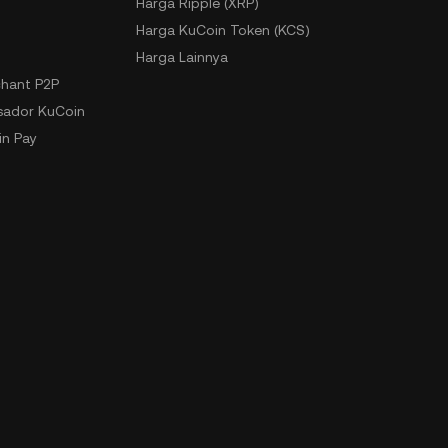
Harga Ripple (XRP)
Harga KuCoin Token (KCS)
Harga Lainnya
hant P2P
ador KuCoin
n Pay