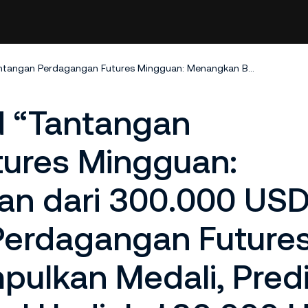
Distribusi Reward “Tantangan Perdagangan Futures Mingguan: Menangkan Bagian dari 300.000 USDT!” dan ‘’Olimpiade Perdagangan Futures Kripto untuk Kumpulkan Medali, Prediksi untuk Berbagi Pool Hadiah 120.000 USDT‘’
d “Tantangan
ures Mingguan:
n dari 300.000 USD
 Perdagangan Future
pulkan Medali, Predi