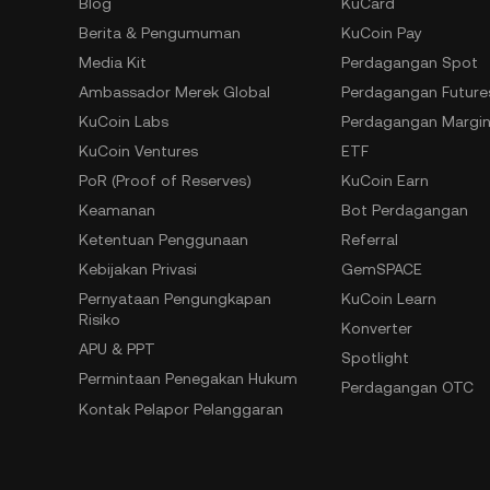
Blog
KuCard
Berita & Pengumuman
KuCoin Pay
Media Kit
Perdagangan Spot
Ambassador Merek Global
Perdagangan Future
KuCoin Labs
Perdagangan Margi
KuCoin Ventures
ETF
PoR (Proof of Reserves)
KuCoin Earn
Keamanan
Bot Perdagangan
Ketentuan Penggunaan
Referral
Kebijakan Privasi
GemSPACE
Pernyataan Pengungkapan
KuCoin Learn
Risiko
Konverter
APU & PPT
Spotlight
Permintaan Penegakan Hukum
Perdagangan OTC
Kontak Pelapor Pelanggaran