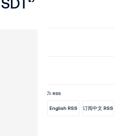
SDT‘’
RSS
English RSS
订阅中文 RSS