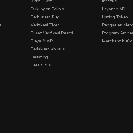
Kirim Tiket
Institusi
Dukungan Teknis
Layanan API
Perburuan Bug
Listing Token
s
Verifikasi Tiket
Pengajuan Merc
n
Pusat Verifikasi Resmi
Program Ambas
Biaya & VIP
Merchant KuCoi
Perlakuan Khusus
Delisting
Peta Situs