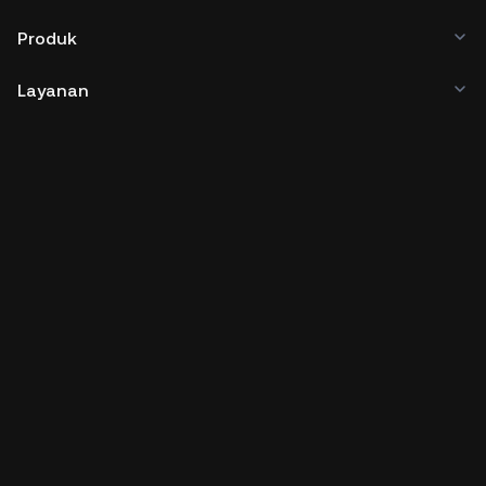
Produk
Layanan
Bisnis
Harga Kripto
Pengembang
Unduh Aplikasi
Komunitas