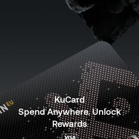
KuCard
Spend Anywhere. Unlock
Rewards