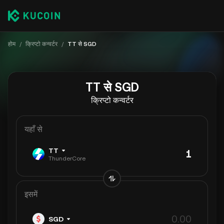
होम
/
क्रिप्टो कन्वर्टर
/
TT से SGD
TT से SGD
क्रिप्टो कन्वर्टर
यहाँ से
TT
ThunderCore
इसमें
SGD