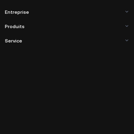
Entreprise
Produits
Service
Business
Prix des cryptos
Apprendre
Développeur
Téléchargement de l'application
Communauté