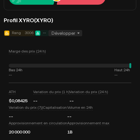
Profil XYRO(XYRO)
Rang
3006
--
Développer
Marge des prix (24 h)
Bas 24h
Haut 24h
--
--
ATH
Variation du prix (1 h)
Variation du prix (24 h)
$0,08425
--
--
Variation du prix (7j)
Capitalisation
Volume en 24h
--
--
Approvisionnement en circulation
Approvisionnement max
20 000 000
1B