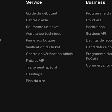
Service
Business
Guide du débutant
Programme d'aff
Centre d'aide
Courtiers
Soumettre un ticket
Institutions
Assistance technique
Services API
t
Prime aux bogues
Listings de jeto
Vérification du ticket
Candidature c
Centre de vérification officiel
Programme d'a
KuCoin
Frais et VIP
Commerçants K
Traitement spécial
Delistings
Plan du site