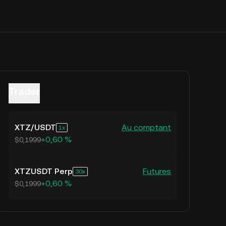
Trader
XTZ
/
USDT
Au comptant
1
+0,60 %
$0,1999
XTZUSDT Perp
Futures
30
+0,60 %
$0,1999