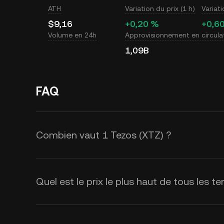
ATH
Variation du prix (1 h)
Variati
$9,16
+0,20 %
+0,6
Volume en 24h
Approvisionnement en circula
1,09B
FAQ
Combien vaut 1 Tezos (XTZ) ?
KuCoin fournit des mises à jour du 
(XTZ). Le prix de Tezos est affecté p
Quel est le prix le plus haut de tous les 
sentiment du marché. Utilisez la ca
de change de
XTZ à USD
en temps 