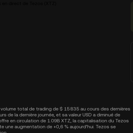
x en direct de Tezos (XTZ)
 volume total de trading de $ 15 835 au cours des dernières
urs de la dernière journée, et sa valeur USD a diminué de
ffre en circulation de 1.09B XTZ, la capitalisation du Tezos
te une augmentation de +0,6 % aujourd’hui. Tezos se
ion.