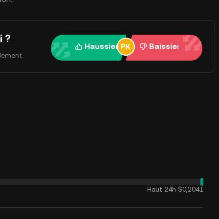
i ?
Haussier
Baissier
ulement.
Haut 24h
$0,2041