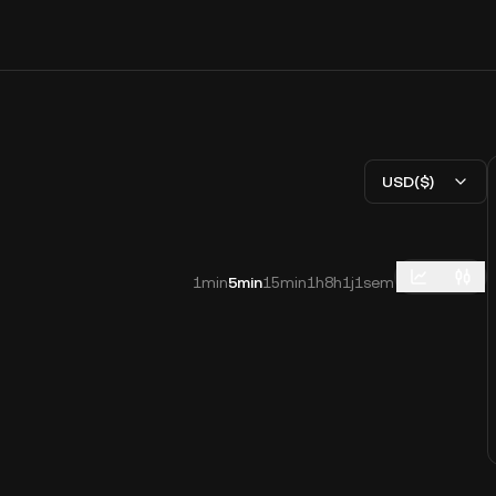
USD($)
1min
5min
15min
1h
8h
1j
1sem