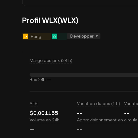
Profil WLX(WLX)
Développer
Rang
--
--
Marge des prix (24 h)
Bas 24h
--
ATH
Variation du prix (1 h)
Variati
$0,001155
--
--
Volume en 24h
Approvisionnement en circula
--
--