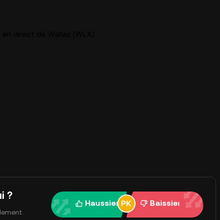
 en direct de Wallax (WLX)
i ?
Haussier
Baissier
ulement.