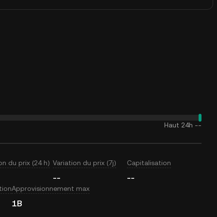
Haut 24h
--
on du prix (24 h)
Variation du prix (7j)
Capitalisation
--
--
tion
Approvisionnement max
1B