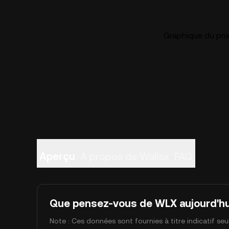
Graphique du prix
Aperçu
À propos de Wallax
FAQ
Que pensez-vous de WLX aujourd'hu
Note : Ces données sont fournies à titre indicatif se