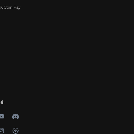
uCoin Pay
té