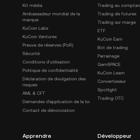
Kit média
Trading au comptan
Ambassadeur mondial de la
Trading de futures
marque
Trading sur marge
KuCoin Labs
ETF
KuCoin Ventures
KuCoin Earn
Preuve de réserves (PoR)
Bot de trading
Sécurité
Parrainage
Conditions d'utilisation
GemSPACE
Politique de confidentialité
KuCoin Learn
Déclaration de divulgation des
Convertisseur
risques
Spotlight
AML & CFT
Trading OTC
Demandes d'application de la loi
Contact de dénonciation
Apprendre
Développeur