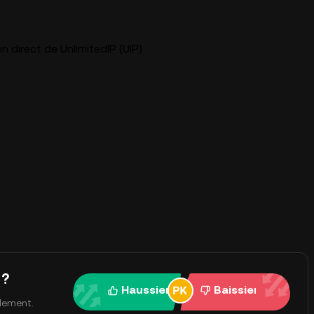
n direct de UnlimitedIP (UIP)
 ?
Haussier
Baissier
ulement.