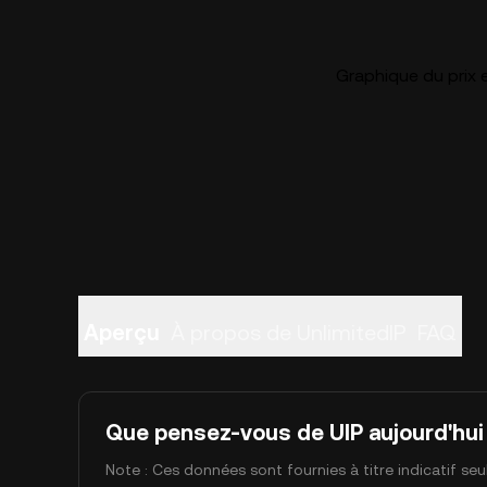
Graphique du prix e
Aperçu
À propos de UnlimitedIP
FAQ
Que pensez-vous de UIP aujourd'hui
Note : Ces données sont fournies à titre indicatif se