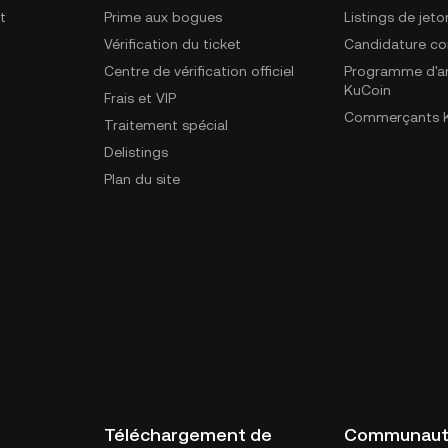
t
Prime aux bogues
Listings de jeto
Vérification du ticket
Candidature c
Centre de vérification officiel
Programme d'a
KuCoin
Frais et VIP
Commerçants K
Traitement spécial
Delistings
Plan du site
Téléchargement de
Communau