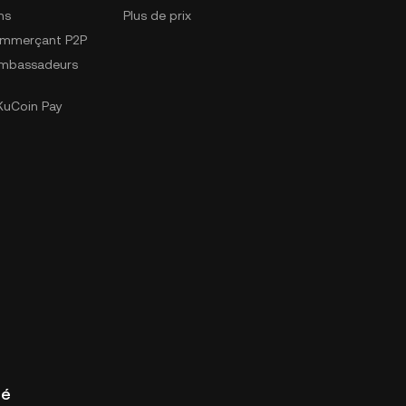
ns
Plus de prix
ommerçant P2P
mbassadeurs
uCoin Pay
té