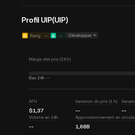
Profil UIP(UIP)
Développer
Rang
--
--
Marge des prix (24 h)
Bas 24h
--
ATH
Variation du prix (1 h)
Variati
$1,37
--
--
Volume en 24h
Approvisionnement en circula
--
1,68B