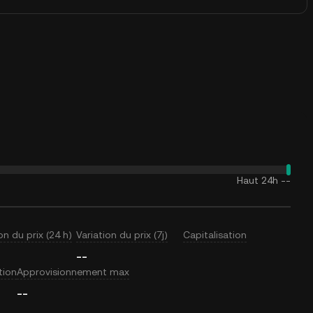
Haut 24h
--
on du prix (24 h)
Variation du prix (7j)
Capitalisation
--
tion
Approvisionnement max
--