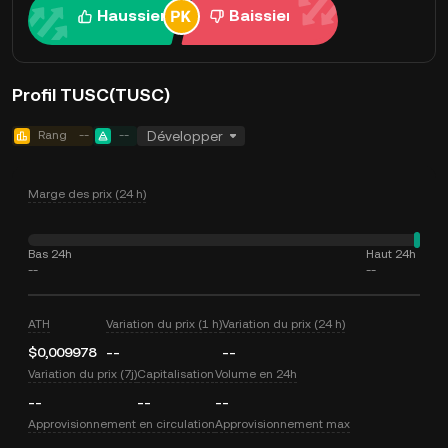
Haussier
Baissier
Profil TUSC(TUSC)
Rang
--
--
Développer
Marge des prix (24 h)
Bas 24h
Haut 24h
--
--
ATH
Variation du prix (1 h)
Variation du prix (24 h)
$0,009978
--
--
Variation du prix (7j)
Capitalisation
Volume en 24h
--
--
--
Approvisionnement en circulation
Approvisionnement max