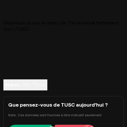
Graphique du prix en direct de The Universal Settlement
Coin (TUSC)
Aperçu
FAQ
Trader
Que pensez-vous de TUSC aujourd'hui ?
Note : Ces données sont fournies à titre indicatif seulement.