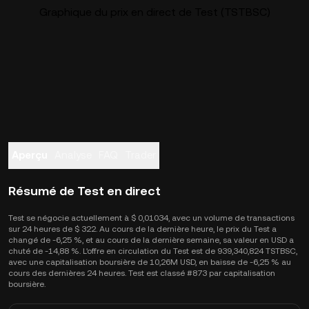
Graphique du prix en direct de Test (TSTBSC)
Aperçu
Analyse
FAQ
Trader
Résumé de Test en direct
Test se négocie actuellement à $ 0,01034, avec un volume de transactions
sur 24 heures de $ 322. Au cours de la dernière heure, le prix du Test a
changé de -6,25 %, et au cours de la dernière semaine, sa valeur en USD a
chuté de -14,88 %. L'offre en circulation du Test est de 939,340,824 TSTBSC,
avec une capitalisation boursière de 10,26M USD, en baisse de -6,25 % au
cours des dernières 24 heures. Test est classé #873 par capitalisation
boursière.