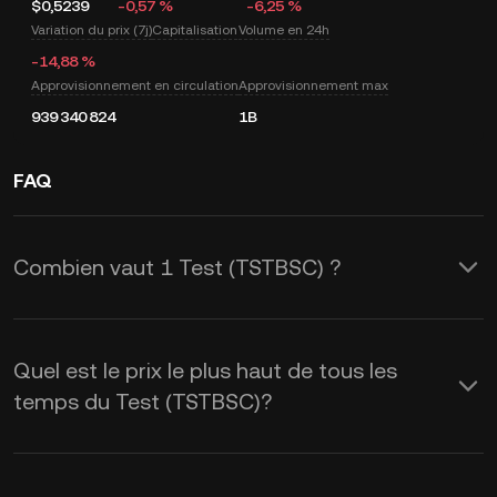
$0,5239
-0,57 %
-6,25 %
Variation du prix (7j)
Capitalisation
Volume en 24h
-14,88 %
Approvisionnement en circulation
Approvisionnement max
939 340 824
1B
FAQ
Combien vaut 1 Test (TSTBSC) ?
KuCoin fournit des mises à jour du prix
du USD en temps réel pour le Test
Quel est le prix le plus haut de tous les
(TSTBSC). Le prix de Test est affecté
temps du Test (TSTBSC)?
par l’offre et la demande, ainsi que par
le sentiment du marché. Utilisez la