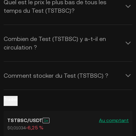
Quel est le prix le plus bas de tous les
calculatrice de KuCoin pour obtenir les
temps du Test (TSTBSC)?
taux de change de
TSTBSC à USD
en
temps réel.
Combien de Test (TSTBSC) y a-t-il en
circulation ?
Comment stocker du Test (TSTBSC) ?
Trader
TSTBSC
/
USDT
Au comptant
1
-6,25 %
$0,01034