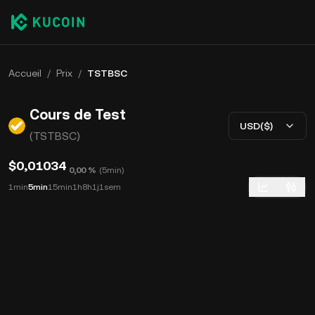
Accueil
/
Prix
/
TSTBSC
Cours de Test
USD($)
(TSTBSC)
$0,01034
0,00 %
(
5min
)
1min
5min
15min
1h
8h
1j
1sem