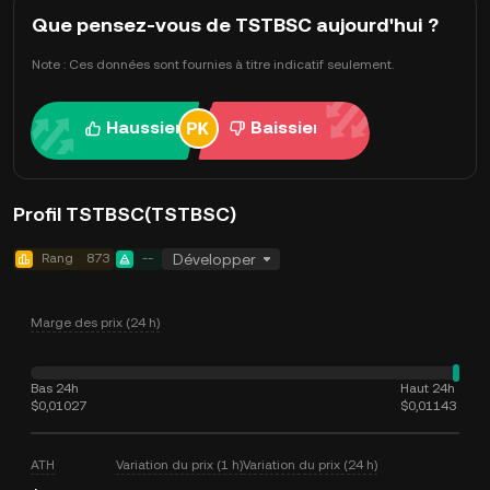
Que pensez-vous de TSTBSC aujourd'hui ?
Note : Ces données sont fournies à titre indicatif seulement.
Haussier
Baissier
Profil TSTBSC(TSTBSC)
Rang
873
--
Développer
Marge des prix (24 h)
Bas 24h
Haut 24h
$0,01027
$0,01143
ATH
Variation du prix (1 h)
Variation du prix (24 h)