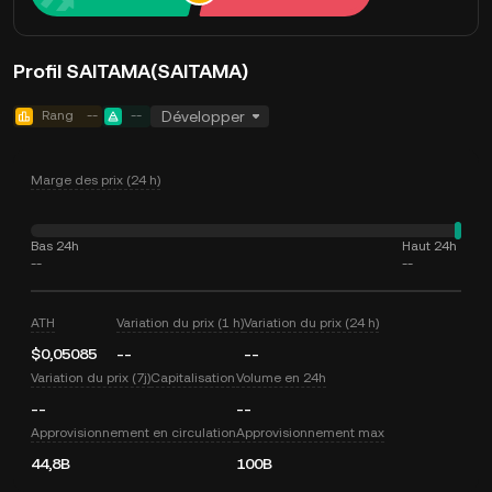
Profil SAITAMA(SAITAMA)
Rang
--
--
Développer
Marge des prix (24 h)
Bas 24h
Haut 24h
--
--
ATH
Variation du prix (1 h)
Variation du prix (24 h)
$0,05085
--
--
Variation du prix (7j)
Capitalisation
Volume en 24h
--
--
Approvisionnement en circulation
Approvisionnement max
44,8B
100B