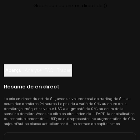
Graphique du prix en direct de ()
Aperçu
Analyse
FAQ
Trader
Résumé de en direct
Le prix en direct du est de $--, avec un volume total de trading de $ -- au
cours des dernières 24 heures. Le prix du a varié de 0 % au cours de la
dernière journée, et sa valeur USD a augmenté de 0 % au cours de la
semaine dernière. Avec une offre en circulation de -- PARTI, la capitalisation
du est actuellement de -- USD, ce qui représente une augmentation de 0 %
aujourd’hui. se classe actuellement #-- en termes de capitalisation.