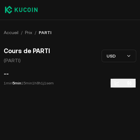
Accueil
/
Prix
/
PARTI
Cours de PARTI
USD
(PARTI)
--
1min
5min
15min
1h
8h
1j
1sem