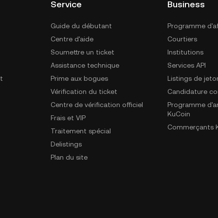
Service
Business
Guide du débutant
Programme d'aff
Centre d'aide
Courtiers
Soumettre un ticket
Institutions
Assistance technique
Services API
t
Prime aux bogues
Listings de jeto
Vérification du ticket
Candidature c
Centre de vérification officiel
Programme d'a
KuCoin
Frais et VIP
Commerçants K
Traitement spécial
Delistings
Plan du site