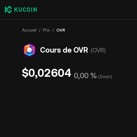
Accueil
/
Prix
/
OVR
Cours de OVR
(OVR)
$0,02604
0,00 %
(
5min
)