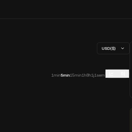
USD($)
1min
5min
15min
1h
8h
1j
1sem