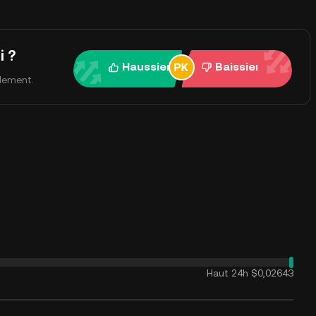
i ?
Haussier
Baissier
ulement.
Haut 24h
$0,02643