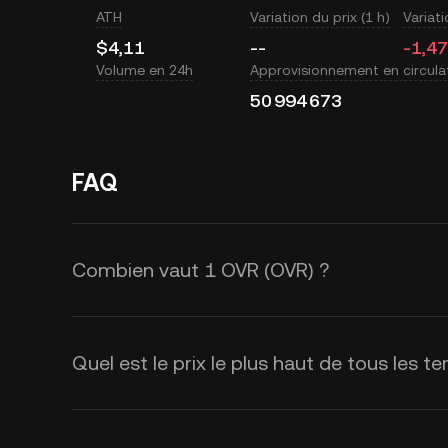
ATH
Variation du prix (1 h)
Variati
$4,11
--
-1,4
Volume en 24h
Approvisionnement en circula
50 994 673
FAQ
Combien vaut 1 OVR (OVR) ?
KuCoin fournit des mises à jour du
(OVR). Le prix de OVR est affecté pa
Quel est le prix le plus haut de tous les 
sentiment du marché. Utilisez la ca
de change de
OVR à USD
en temps 