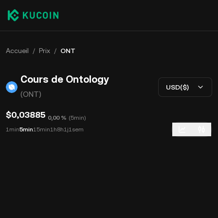
Accueil
/
Prix
/
ONT
Cours de Ontology
USD($)
(ONT)
$0,03885
0,00 %
(
5min
)
1min
5min
15min
1h
8h
1j
1sem