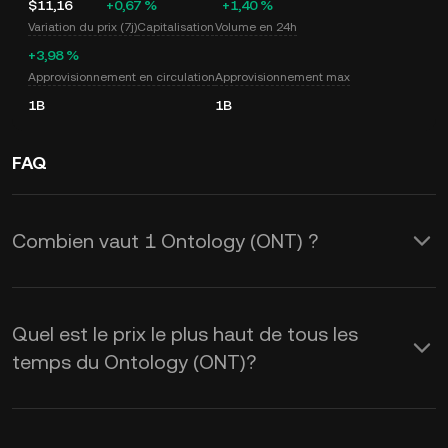
$11,16
+0,67 %
+1,40 %
Variation du prix (7j)
Capitalisation
Volume en 24h
+3,98 %
Approvisionnement en circulation
Approvisionnement max
1B
1B
FAQ
Combien vaut 1 Ontology (ONT) ?
KuCoin fournit des mises à jour du prix
du USD en temps réel pour le Ontology
Quel est le prix le plus haut de tous les
(ONT). Le prix de Ontology est affecté
temps du Ontology (ONT)?
par l’offre et la demande, ainsi que par
le sentiment du marché. Utilisez la