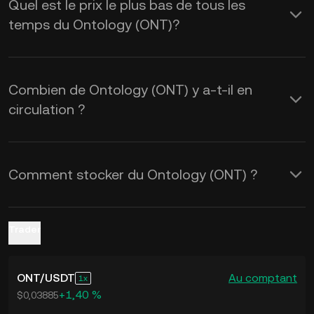
Quel est le prix le plus bas de tous les
calculatrice de KuCoin pour obtenir les
temps du Ontology (ONT)?
taux de change de
ONT à USD
en
temps réel.
Combien de Ontology (ONT) y a-t-il en
circulation ?
Comment stocker du Ontology (ONT) ?
Trader
ONT
/
USDT
Au comptant
1
+1,40 %
$0,03885