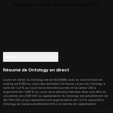
Graphique du prix en direct de Ontology (ONT)
Aperçu
Analyse
FAQ
Trader
Résumé de Ontology en direct
Le prix en direct du Ontology est de $0,03885, avec un volume total de
trading de $ 950 au cours des dernières 24 heures. Le prix du Ontology a
varié de +1,4 % au cours de la dernière journée, et sa valeur USD a
augmenté de +3,98 % au cours de la semaine dernière. Avec une offre en
circulation de 1.00B ONT, la capitalisation du Ontology est actuellement de
38,77M USD, ce qui représente une augmentation de +1,4 % aujourd’hui.
Ontology se classe actuellement #411 en termes de capitalisation.