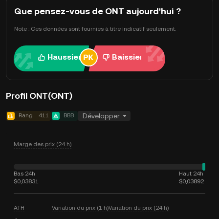
Que pensez-vous de ONT aujourd'hui ?
Note : Ces données sont fournies à titre indicatif seulement.
Haussier
Baissier
Profil ONT(ONT)
Rang
411
BBB
Développer
Marge des prix (24 h)
Bas 24h
Haut 24h
$0,03831
$0,03892
ATH
Variation du prix (1 h)
Variation du prix (24 h)