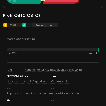
Profil OBTC(OBTC)
Rang
--
--
Développer
Marge des prix (24 h)
Bas 24h
Haut 24h
--
--
ATH
Variation du prix (1 h)
Variation du prix (24 h)
$72 534,91
--
--
Variation du prix (7j)
Capitalisation
Volume en 24h
--
--
Approvisionnement en circulation
Approvisionnement max
42
--