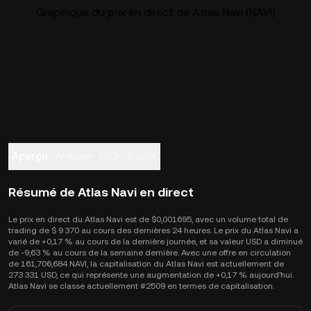
Graphique du prix en direct de Atlas Navi (NAVI)
Aperçu
Analyse
FAQ
Trader
Résumé de Atlas Navi en direct
Le prix en direct du Atlas Navi est de $0,001695, avec un volume total de
trading de $ 9 370 au cours des dernières 24 heures. Le prix du Atlas Navi a
varié de +0,17 % au cours de la dernière journée, et sa valeur USD a diminué
de -9,63 % au cours de la semaine dernière. Avec une offre en circulation
de 161,706,684 NAVI, la capitalisation du Atlas Navi est actuellement de
273 331 USD, ce qui représente une augmentation de +0,17 % aujourd’hui.
Atlas Navi se classe actuellement #2509 en termes de capitalisation.