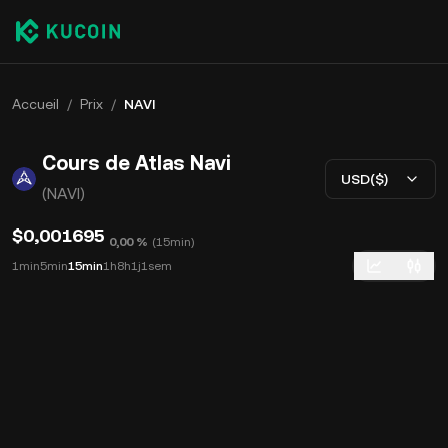
Accueil
/
Prix
/
NAVI
Cours de Atlas Navi
USD($)
(NAVI)
$0,001695
0,00 %
(
15min
)
1min
5min
15min
1h
8h
1j
1sem