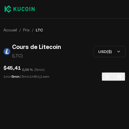
Accueil
/
Prix
/
LTC
Cours de Litecoin
USD($)
(LTC)
$45,41
0,00 %
(
5min
)
1min
5min
15min
1h
8h
1j
1sem