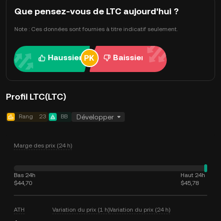
Que pensez-vous de LTC aujourd'hui ?
Note : Ces données sont fournies à titre indicatif seulement.
Haussier
Baissier
Profil LTC(LTC)
Rang
23
BB
Développer
Marge des prix (24 h)
Bas 24h
Haut 24h
$44,70
$45,78
ATH
Variation du prix (1 h)
Variation du prix (24 h)