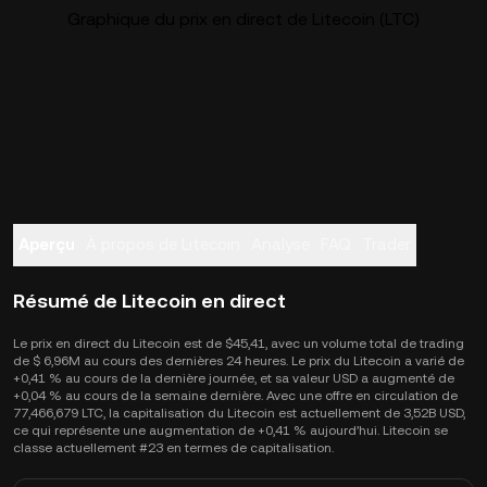
Graphique du prix en direct de Litecoin (LTC)
Aperçu
À propos de Litecoin
Analyse
FAQ
Trader
Résumé de Litecoin en direct
Le prix en direct du Litecoin est de $45,41, avec un volume total de trading
de $ 6,96M au cours des dernières 24 heures. Le prix du Litecoin a varié de
+0,41 % au cours de la dernière journée, et sa valeur USD a augmenté de
+0,04 % au cours de la semaine dernière. Avec une offre en circulation de
77,466,679 LTC, la capitalisation du Litecoin est actuellement de 3,52B USD,
ce qui représente une augmentation de +0,41 % aujourd’hui. Litecoin se
classe actuellement #23 en termes de capitalisation.