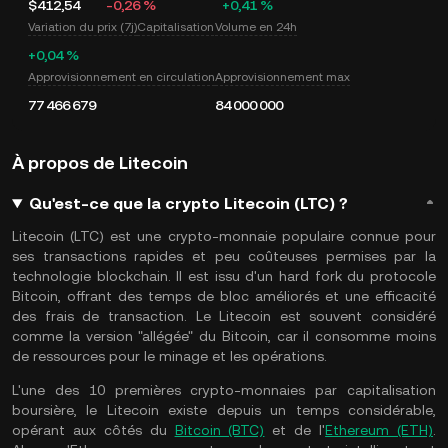
$412,54
-0,26 %
+0,41 %
Variation du prix (7j)
Capitalisation
Volume en 24h
+0,04 %
Approvisionnement en circulation
Approvisionnement max
77 466 679
84 000 000
À propos de Litecoin
Qu'est-ce que la crypto Litecoin (LTC) ?
Litecoin (LTC) est une crypto-monnaie populaire connue pour
ses transactions rapides et peu coûteuses permises par la
technologie blockchain. Il est issu d'un hard fork du protocole
Bitcoin, offrant des temps de bloc améliorés et une efficacité
des frais de transaction. Le Litecoin est souvent considéré
comme la version "allégée" du Bitcoin, car il consomme moins
de ressources pour le minage et les opérations.
L'une des 10 premières crypto-monnaies par capitalisation
boursière, le Litecoin existe depuis un temps considérable,
opérant aux côtés du
Bitcoin (BTC)
et de l'
Ethereum (ETH)
.