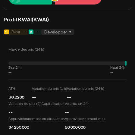
Profil KWAI(KWAI)
Rang
--
--
Développer
Marge des prix (24 h)
Bas 24h
Haut 24h
--
--
ATH
Variation du prix (1 h)
Variation du prix (24 h)
$0,2288
--
--
Variation du prix (7j)
Capitalisation
Volume en 24h
--
--
Approvisionnement en circulation
Approvisionnement max
34 250 000
50 000 000