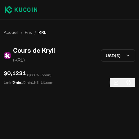
Accueil
/
Prix
/
KRL
Cours de Kryll
USD($)
(KRL)
$0,1231
0,00 %
(
5min
)
1min
5min
15min
1h
8h
1j
1sem