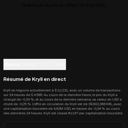
Graphique du prix en direct de Kryll (KRL)
Aperçu
Analyse
FAQ
Trader
Résumé de Kryll en direct
Kryll se négocie actuellement à $ 0,1231, avec un volume de transactions
sur 24 heures de $ 4 585. Au cours de la dernière heure, le prix du Kryll a
changé de -0,34 %, et au cours de la dernière semaine, sa valeur en USD a
chuté de -0,25 %. L'offre en circulation du Kryll est de 39,902,368 KRL, avec
une capitalisation boursière de 4,92M USD, en baisse de -0,34 % au cours
des dernières 24 heures. Kryll est classé #1167 par capitalisation boursière.