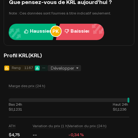
Que pensez-vous de KRL aujourd'hui ?
Note : Ces données sont fournies à titre indicatif seulement.
Haussier
Baissier
Profil KRL(KRL)
Rang
1167
--
Développer
Marge des prix (24 h)
Bas 24h
Haut 24h
$0,1231
$0,1236
ATH
Variation du prix (1 h)
Variation du prix (24 h)
$4,75
--
-0,34 %