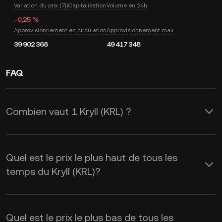
Variation du prix (7j)
Capitalisation
Volume en 24h
-0,25 %
Approvisionnement en circulation
Approvisionnement max
39 902 368
49 417 348
FAQ
Combien vaut 1 Kryll (KRL) ?
KuCoin fournit des mises à jour du prix
du USD en temps réel pour le Kryll
Quel est le prix le plus haut de tous les
(KRL). Le prix de Kryll est affecté par
temps du Kryll (KRL)?
l’offre et la demande, ainsi que par le
sentiment du marché. Utilisez la
Quel est le prix le plus bas de tous les
calculatrice de KuCoin pour obtenir les