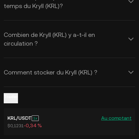
temps du Kryll (KRL)?
taux de change de
KRL à USD
en
temps réel.
Combien de Kryll (KRL) y a-t-il en
circulation ?
Comment stocker du Kryll (KRL) ?
Trader
KRL
/
USDT
Au comptant
1
-0,34 %
$0,1231