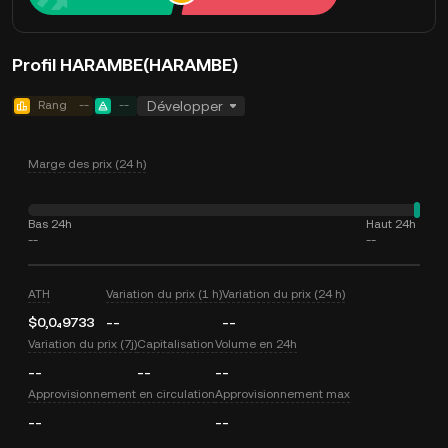
Profil HARAMBE(HARAMBE)
Rang
--
--
Développer
Marge des prix (24 h)
Bas 24h
Haut 24h
--
--
ATH
Variation du prix (1 h)
Variation du prix (24 h)
$0,0₄9733
--
--
Variation du prix (7j)
Capitalisation
Volume en 24h
--
--
--
Approvisionnement en circulation
Approvisionnement max
--
--