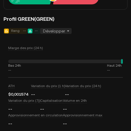
Profil GREEN(GREEN)
Rang
--
--
Développer
Marge des prix (24 h)
Bas 24h
Haut 24h
--
--
ATH
Variation du prix (1 h)
Variation du prix (24 h)
$0,001574
--
--
Variation du prix (7j)
Capitalisation
Volume en 24h
--
--
--
Approvisionnement en circulation
Approvisionnement max
--
--