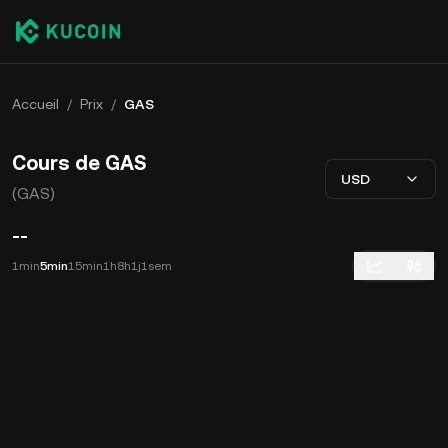
Accueil
/
Prix
/
GAS
Cours de GAS
USD
(GAS)
--
1min
5min
15min
1h
8h
1j
1sem