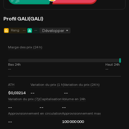
Profil GALI(GALI)
Rang
--
--
Développer
Marge des prix (24 h)
Bas 24h
Haut 24h
--
--
ATH
Variation du prix (1 h)
Variation du prix (24 h)
$0,03214
--
--
Variation du prix (7j)
Capitalisation
Volume en 24h
--
--
--
Approvisionnement en circulation
Approvisionnement max
--
100 000 000