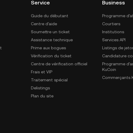
Service
Business
Guide du débutant
Programme d'aff
Centre d'aide
Courtiers
Soumettre un ticket
Institutions
Assistance technique
Services API
t
Prime aux bogues
Listings de jeto
Vérification du ticket
Candidature c
Centre de vérification officiel
Programme d'a
KuCoin
Frais et VIP
Commerçants K
Traitement spécial
Delistings
Plan du site