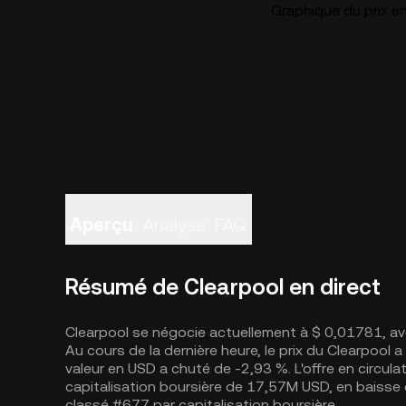
Graphique du prix e
Aperçu
Analyse
FAQ
Résumé de Clearpool en direct
Clearpool se négocie actuellement à $ 0,01781, av
Au cours de la dernière heure, le prix du Clearpool 
valeur en USD a chuté de -2,93 %. L'offre en circu
capitalisation boursière de 17,57M USD, en baisse 
classé #677 par capitalisation boursière.