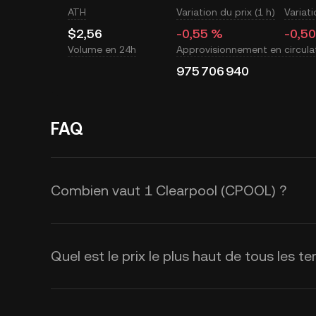
ATH
Variation du prix (1 h)
Variati
$2,56
-0,55 %
-0,5
Volume en 24h
Approvisionnement en circula
975 706 940
FAQ
Combien vaut 1 Clearpool (CPOOL) ?
KuCoin fournit des mises à jour du 
Clearpool (CPOOL). Le prix de Clearp
Quel est le prix le plus haut de tous les
demande, ainsi que par le sentiment 
KuCoin pour obtenir les taux de c