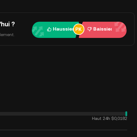
hui ?
Haussier
Baissier
ulement.
Haut 24h
$0,0182