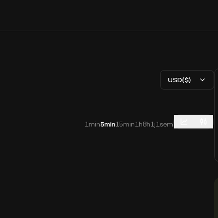
USD($)
1min
5min
15min
1h
8h
1j
1sem