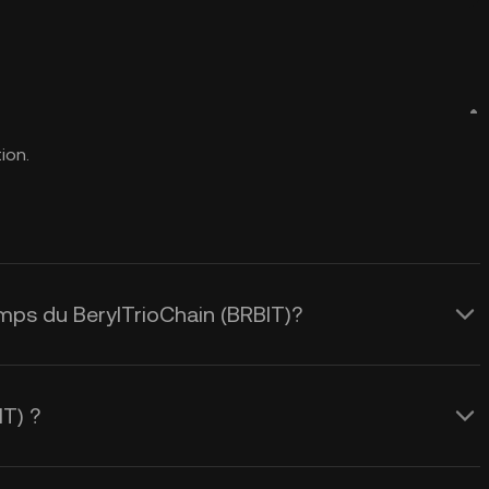
ion.
temps du BerylTrioChain (BRBIT)?
T) ?