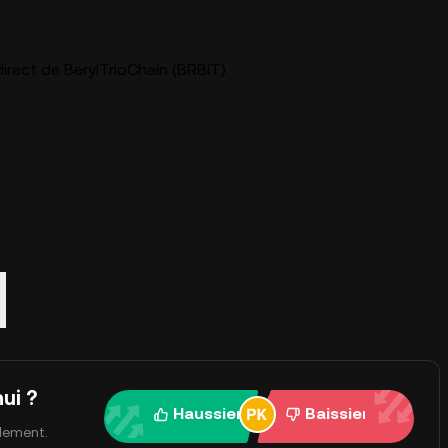
irect de BerylTrioChain (BRBIT)
Q
ui ?
Haussier
Baissier
ulement.