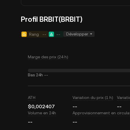
Profil BRBIT(BRBIT)
Développer
Rang
--
--
Marge des prix (24 h)
Bas 24h
--
ATH
Variation du prix (1 h)
Variati
$0,002407
--
--
Volume en 24h
Approvisionnement en circula
--
--