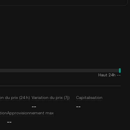
Haut 24h
--
on du prix (24 h)
Variation du prix (7j)
Capitalisation
--
--
tion
Approvisionnement max
--