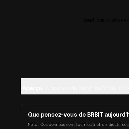
Graphique du prix en d
Aperçu
À propos de BerylTrioChain
FA
Que pensez-vous de BRBIT aujourd'h
Note : Ces données sont fournies à titre indicatif se