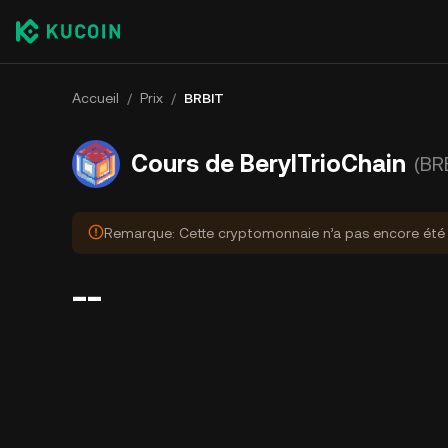
Accueil
/
Prix
/
BRBIT
Cours de BerylTrioChain
(BR
Remarque: Cette cryptomonnaie n’a pas encore été o
--