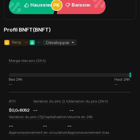
Haussier
Baissier
Profil BNFT(BNFT)
Rang
--
--
Développer
Marge des prix (24 h)
Bas 24h
Haut 24h
--
--
ATH
Variation du prix (1 h)
Variation du prix (24 h)
$0,0₇6052
--
--
Variation du prix (7j)
Capitalisation
Volume en 24h
--
--
--
Approvisionnement en circulation
Approvisionnement max