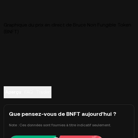
Graphique du prix en direct de Bruce Non Fungible Token
(BNFT)
Aperçu
FAQ
Trader
Que pensez-vous de BNFT aujourd'hui ?
Note : Ces données sont fournies à titre indicatif seulement.