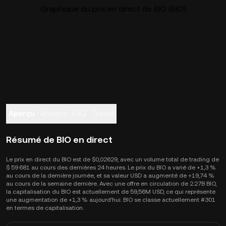
Graphique du prix en direct de BIO (BIO)
Aperçu
Analyse
FAQ
Trader
Résumé de BIO en direct
Le prix en direct du BIO est de $0,02629, avec un volume total de trading de
$ 59 681 au cours des dernières 24 heures. Le prix du BIO a varié de +1,3 %
au cours de la dernière journée, et sa valeur USD a augmenté de +19,74 %
au cours de la semaine dernière. Avec une offre en circulation de 2.27B BIO,
la capitalisation du BIO est actuellement de 59,56M USD, ce qui représente
une augmentation de +1,3 % aujourd’hui. BIO se classe actuellement #301
en termes de capitalisation.