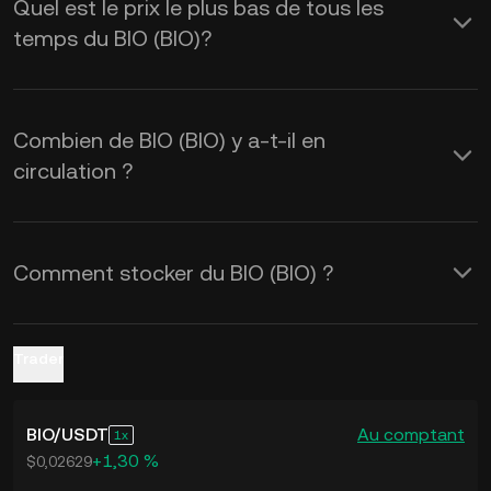
Quel est le prix le plus bas de tous les
KuCoin pour obtenir les taux de change
temps du BIO (BIO)?
de
BIO à USD
en temps réel.
Combien de BIO (BIO) y a-t-il en
circulation ?
Comment stocker du BIO (BIO) ?
Trader
BIO
/
USDT
Au comptant
1
+1,30 %
$0,02629