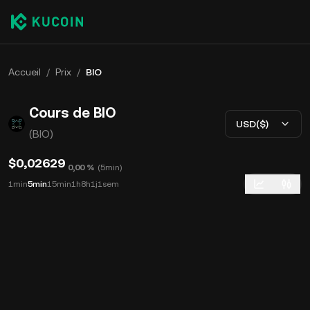
Accueil
/
Prix
/
BIO
Cours de BIO
USD($)
(BIO)
$0,02629
0,00 %
(
5min
)
1min
5min
15min
1h
8h
1j
1sem