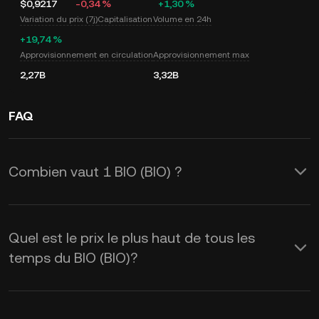
$0,9217
-0,34 %
+1,30 %
Variation du prix (7j)
Capitalisation
Volume en 24h
+19,74 %
Approvisionnement en circulation
Approvisionnement max
2,27B
3,32B
FAQ
Combien vaut 1 BIO (BIO) ?
KuCoin fournit des mises à jour du prix
du USD en temps réel pour le BIO (BIO).
Quel est le prix le plus haut de tous les
Le prix de BIO est affecté par l’offre et
temps du BIO (BIO)?
la demande, ainsi que par le sentiment
du marché. Utilisez la calculatrice de