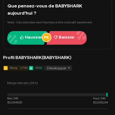
Que pensez-vous de BABYSHARK
aujourd'hui ?
Note : Ces données sont fournies à titre indicatif seulement.
Haussier
Baissier
Profil BABYSHARK(BABYSHARK)
Rang
1724
3031
Développer
Marge des prix (24 h)
Bas 24h
Haut 24h
$0,004925
$0,005164