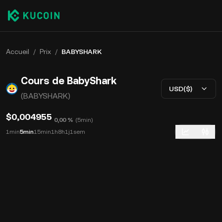
Accueil
/
Prix
/
BABYSHARK
Cours de BabyShark
USD($)
(BABYSHARK)
$0,004955
0,00 %
(
5min
)
1min
5min
15min
1h
8h
1j
1sem