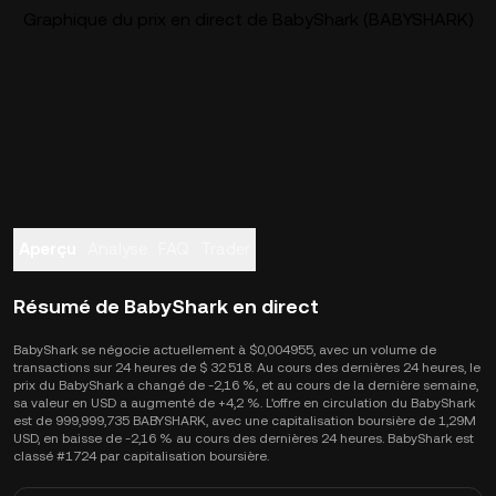
Graphique du prix en direct de BabyShark (BABYSHARK)
Aperçu
Analyse
FAQ
Trader
Résumé de BabyShark en direct
BabyShark se négocie actuellement à $0,004955, avec un volume de
transactions sur 24 heures de $ 32 518. Au cours des dernières 24 heures, le
prix du BabyShark a changé de -2,16 %, et au cours de la dernière semaine,
sa valeur en USD a augmenté de +4,2 %. L'offre en circulation du BabyShark
est de 999,999,735 BABYSHARK, avec une capitalisation boursière de 1,29M
USD, en baisse de -2,16 % au cours des dernières 24 heures. BabyShark est
classé #1724 par capitalisation boursière.