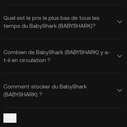
BabyShark est affecté par l’offre et la
demande, ainsi que par le sentiment du
Quel est le prix le plus bas de tous les
marché. Utilisez la calculatrice de
temps du BabyShark (BABYSHARK)?
KuCoin pour obtenir les taux de change
de
BABYSHARK à USD
en temps réel.
Combien de BabyShark (BABYSHARK) y a-
t-il en circulation ?
Comment stocker du BabyShark
(BABYSHARK) ?
Trader