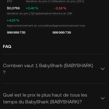
ATH
Variation du prix (1 h)
Variation du prix (24 h)
$0,3759
+0,40 %
-2,16 %
Variation du prix (7j)
Capitalisation
Volume en 24h
+4,20 %
Approvisionnement en circulation
Approvisionnement max
999 999 735
999 999 736
FAQ
Combien vaut 1 BabyShark (BABYSHARK)
?
KuCoin fournit des mises à jour du prix
du USD en temps réel pour le
Quel est le prix le plus haut de tous les
BabyShark (BABYSHARK). Le prix de
temps du BabyShark (BABYSHARK)?