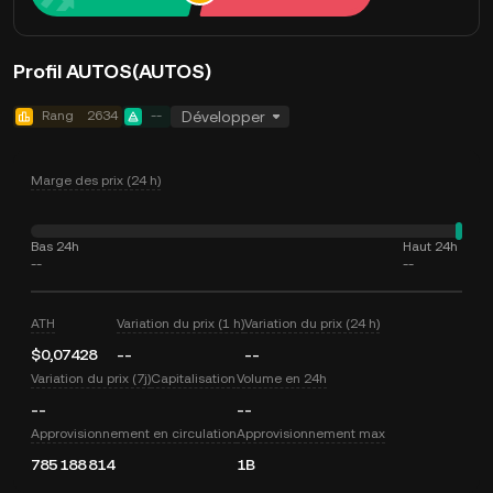
Profil AUTOS(AUTOS)
Rang
2634
--
Développer
Marge des prix (24 h)
Bas 24h
Haut 24h
--
--
ATH
Variation du prix (1 h)
Variation du prix (24 h)
$0,07428
--
--
Variation du prix (7j)
Capitalisation
Volume en 24h
--
--
Approvisionnement en circulation
Approvisionnement max
785 188 814
1B