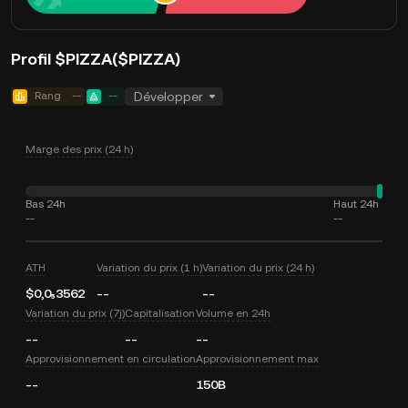
Profil $PIZZA($PIZZA)
Rang
--
--
Développer
Marge des prix (24 h)
Bas 24h
Haut 24h
--
--
ATH
Variation du prix (1 h)
Variation du prix (24 h)
$0,0₅3562
--
--
Variation du prix (7j)
Capitalisation
Volume en 24h
--
--
--
Approvisionnement en circulation
Approvisionnement max
--
150B